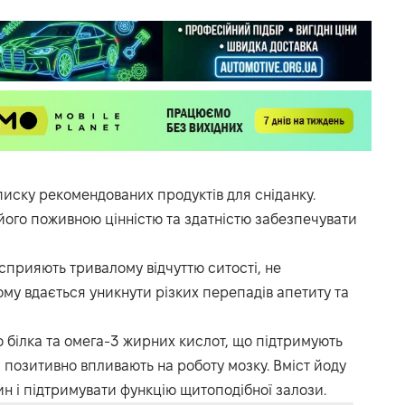
писку рекомендованих продуктів для сніданку.
його поживною цінністю та здатністю забезпечувати
сприяють тривалому відчуттю ситості, не
му вдається уникнути різких перепадів апетиту та
 білка та омега-3 жирних кислот, що підтримують
 позитивно впливають на роботу мозку. Вміст йоду
н і підтримувати функцію щитоподібної залози.