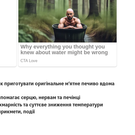
як приготувати оригінальне м’ятне печиво вдома
і
опомагає серцю, нервам та печінці
 хмарність та суттєве зниження температури
прикмети, події