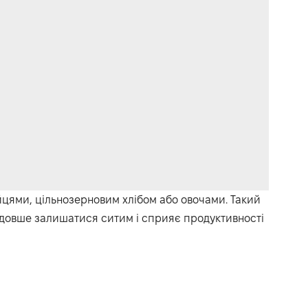
яйцями, цільнозерновим хлібом або овочами. Такий
 довше залишатися ситим і сприяє продуктивності