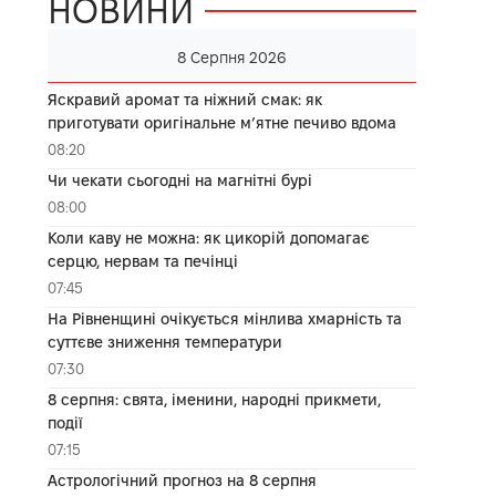
НОВИНИ
8 Серпня 2026
Яскравий аромат та ніжний смак: як
приготувати оригінальне м’ятне печиво вдома
08:20
Чи чекати сьогодні на магнітні бурі
08:00
Коли каву не можна: як цикорій допомагає
серцю, нервам та печінці
07:45
На Рівненщині очікується мінлива хмарність та
суттєве зниження температури
07:30
8 серпня: свята, іменини, народні прикмети,
події
07:15
Астрологічний прогноз на 8 серпня