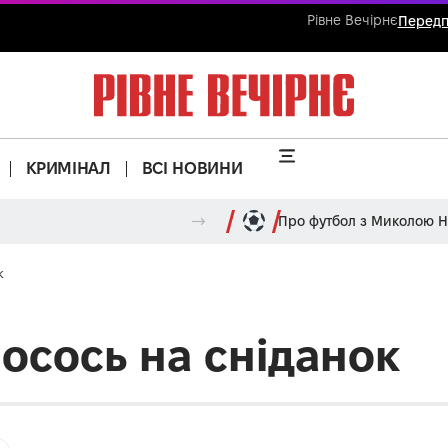
Рівне Вечірнє
Передп
КРИМІНАЛ
ВСІ НОВИНИ
Про футбол з Миколою 
к
лосось на сніданок