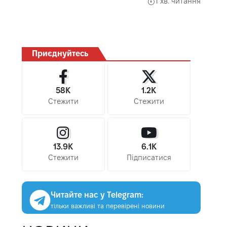
1 хв. читання
Приєднуйтесь
58K
1.2K
Стежити
Стежити
13.9K
6.1K
Стежити
Підписатися
Читайте нас у Telegram:
тільки важливі та перевірені новини