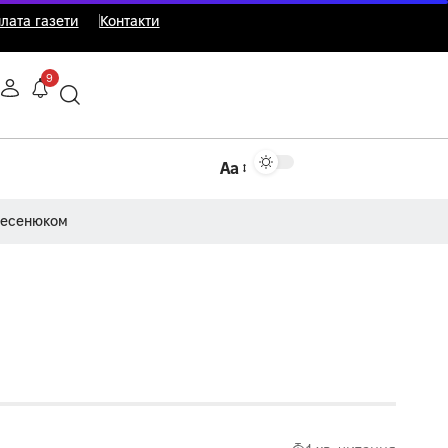
лата газети
Контакти
9
Аа
Несенюком