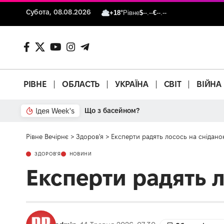
Субота, 08.08.2026
+18°
Рівне
$
--.--
€
--.--
РІВНЕ
ОБЛАСТЬ
УКРАЇНА
СВІТ
ВІЙНА
Ідея Week's
Що з басейном?
Рівне Вечірнє
>
Здоров'я
>
Експерти радять лосось на снідано
ЗДОРОВ'Я
НОВИНИ
Експерти радять 