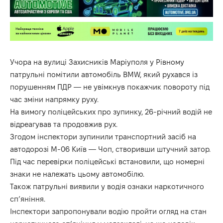
Учора на вулиці Захисників Маріуполя у Рівному
патрульні помітили автомобіль BMW, який рухався із
порушенням ПДР — не увімкнув покажчик повороту під
час зміни напрямку руху.
На вимогу поліцейських про зупинку, 26-річний водій не
відреагував та продовжив рух.
Згодом інспектори зупинили транспортний засіб на
автодорозі М-06 Київ — Чоп, створивши штучний затор.
Під час перевірки поліцейські встановили, що номерні
знаки не належать цьому автомобілю.
Також патрульні виявили у водія ознаки наркотичного
сп’яніння.
Інспектори запропонували водію пройти огляд на стан