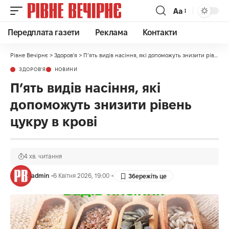
Аа
Передплата газети
Реклама
Контакти
Рівне Вечірнє
>
Здоров'я
>
П’ять видів насіння, які допоможуть знизити рівень цукру в крові
ЗДОРОВ'Я
НОВИНИ
П’ять видів насіння, які
допоможуть знизити рівень
цукру в крові
4 хв. читання
admin
6 Квітня 2026, 19:00