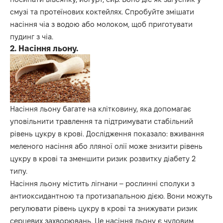
смузі та протеїнових коктейлях. Спробуйте змішати
насіння чіа з водою або молоком, щоб приготувати
пудинг з чіа.
2. Насіння льону.
Насіння льону багате на клітковину, яка допомагає
уповільнити травлення та підтримувати стабільний
рівень цукру в крові. Дослідження показало: вживання
меленого насіння або лляної олії може знизити рівень
цукру в крові та зменшити ризик розвитку діабету 2
типу.
Насіння льону містить лігнани – рослинні сполуки з
антиоксидантною та протизапальною дією. Вони можуть
регулювати рівень цукру в крові та знижувати ризик
серцевих захворювань. Це насіння льону є чудовим