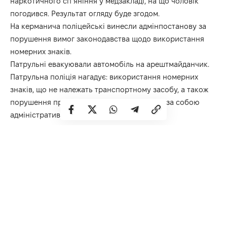
наркотичного сп’яніння у медзакладі, на що чоловік
погодився. Результат огляду буде згодом.
На керманича поліцейські винесли адмінпостанову за
порушення вимог законодавства щодо використання
номерних знаків.
Патрульні евакуювали автомобіль на арештмайданчик.
Патрульна поліція нагадує: використання номерних
знаків, що не належать транспортному засобу, а також
порушення правил дорожнього руху тягне за собою
адміністративну відповідальність.