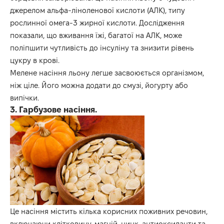
джерелом альфа-ліноленової кислоти (АЛК), типу
рослинної омега-3 жирної кислоти. Дослідження
показали, що вживання їжі, багатої на АЛК, може
поліпшити чутливість до інсуліну та знизити рівень
цукру в крові.
Мелене насіння льону легше засвоюється організмом,
ніж ціле. Його можна додати до смузі, йогурту або
випічки.
3. Гарбузове насіння.
Це насіння містить кілька корисних поживних речовин,
включаючи клітковину, магній, цинк, антиоксиданти та