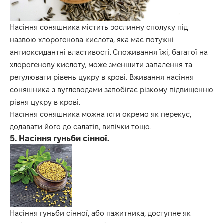
Насіння соняшника містить рослинну сполуку під
назвою хлорогенова кислота, яка має потужні
антиоксидантні властивості. Споживання їжі, багатої на
хлорогенову кислоту, може зменшити запалення та
регулювати рівень цукру в крові. Вживання насіння
соняшника з вуглеводами запобігає різкому підвищенню
рівня цукру в крові.
Насіння соняшника можна їсти окремо як перекус,
додавати його до салатів, випічки тощо.
5. Насіння гуньби сінної.
Насіння гуньби сінної, або пажитника, доступне як