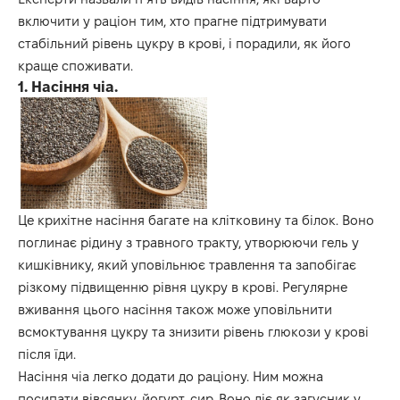
включити у раціон тим, хто прагне підтримувати
стабільний рівень цукру в крові, і порадили, як його
краще споживати.
1. Насіння чіа.
Це крихітне насіння багате на клітковину та білок. Воно
поглинає рідину з травного тракту, утворюючи гель у
кишківнику, який уповільнює травлення та запобігає
різкому підвищенню рівня цукру в крові. Регулярне
вживання цього насіння також може уповільнити
всмоктування цукру та знизити рівень глюкози у крові
після їди.
Насіння чіа легко додати до раціону. Ним можна
посипати вівсянку, йогурт, сир. Воно діє як загусник у