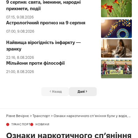
9 серпня: свята, іменини, народні
прикмети, події
07:15, 9.08.2026
Астрологічний прогноз на 9 серпня
07:00, 9.08.2026
Найвища вірогідність інфаркту —
зранку
22:16, 8.08.2026
Мільйони проти філософії
21:00, 8.08.2026
Назад
Далі
Рівне Вечірнє
>
Транспорт
>
Ознаки наркотичного сп’яніння були у водія, який не увімкнув покажчик повороту
ТРАНСПОРТ
НОВИНИ
Ознаки наркотичного сп’яніння