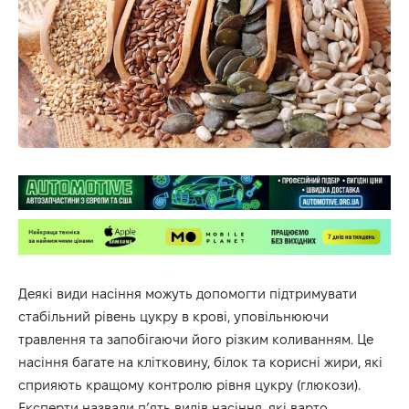
Деякі види насіння можуть допомогти підтримувати
стабільний рівень цукру в крові, уповільнюючи
травлення та запобігаючи його різким коливанням. Це
насіння багате на клітковину, білок та корисні жири, які
сприяють кращому контролю рівня цукру (глюкози).
Експерти
назвали
п’ять видів насіння, які варто