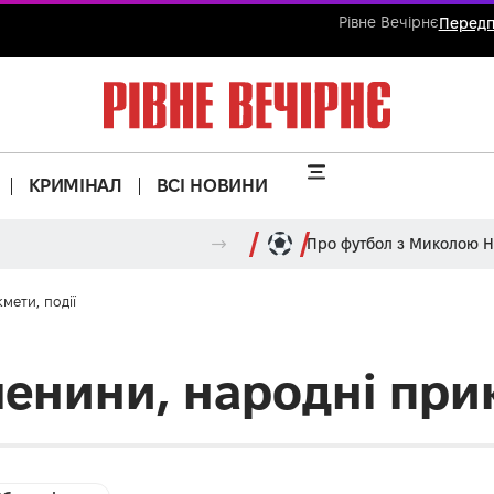
Рівне Вечірнє
Передп
КРИМІНАЛ
ВСІ НОВИНИ
Про футбол з Миколою 
мети, події
іменини, народні при