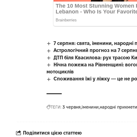
7 серпня: свята, іменини, народні 
Астрологічний прогноз на 7 серпн
ДТП біля Квасилова: рух трасою К
Нічна пожежа на Рівненщині: вого
мотоциклів
Споживання їжі у ліжку — це не р
ТЕГИ:
3 червня
іменини
народні прикмет
Поділитися цією статтею