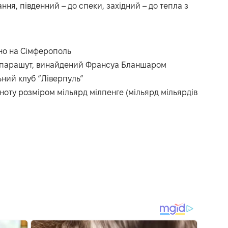
ння, південний – до спеки, західний – до тепла з
но на Сімферополь
й парашут, винайдений Франсуа Бланшаром
ний клуб “Ліверпуль”
кноту розміром мільярд мілпенге (мільярд мільярдів