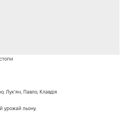
 стопи
, Лук’ян, Павло, Клавдія
й урожай льону.