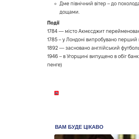
Дме північний вітер – до похолода
дощами.
Події
1784 — місто Акмєсджит перейменова
1785 – у Лондоні випробувано перши
1892 — засновано англійський футболь
1946 – в Угорщині випущено в обіг бан
пенге)