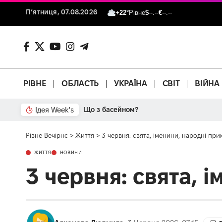
П’ятниця, 07.08.2026
+22°
Рівне
$
--.--
€
--.--
РІВНЕ
ОБЛАСТЬ
УКРАЇНА
СВІТ
ВІЙНА
Ідея Week's
Від паркану до картонки
Рівне Вечірнє
>
Життя
>
3 червня: свята, іменини, народні прик
ЖИТТЯ
НОВИНИ
3 червня: свята, 