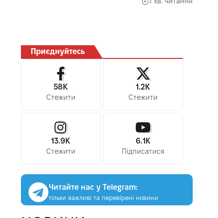
1 хв. читання
Приєднуйтесь
58K
1.2K
Стежити
Стежити
13.9K
6.1K
Стежити
Підписатися
Читайте нас у Telegram:
тільки важливі та перевірені новини