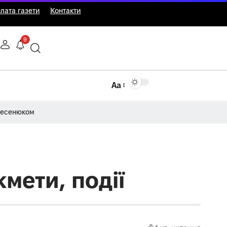
лата газети
Контакти
9
Аа
Несенюком
кмети, події