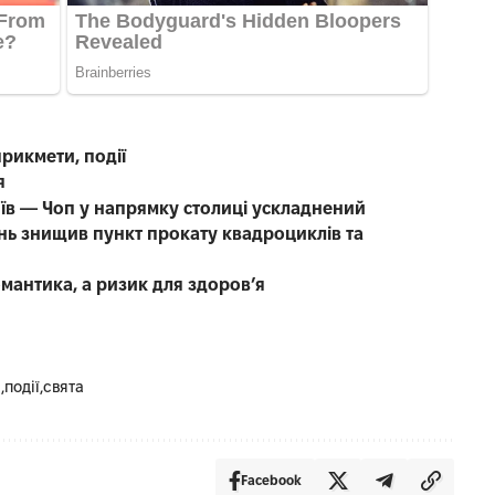
прикмети, події
я
иїв — Чоп у напрямку столиці ускладнений
нь знищив пункт прокату квадроциклів та
омантика, а ризик для здоров’я
и
події
свята
Facebook