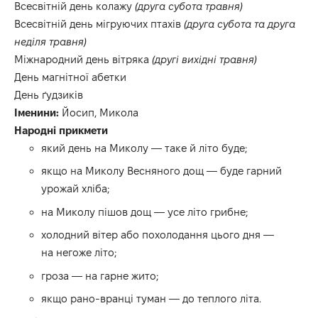
Всесвітній день колажу
(друга субота травня)
Всесвітній день мігруючих птахів
(друга субота та друга
неділя травня)
Міжнародний день вітряка
(другі вихідні травня)
День магнітної абетки
День ґудзиків
Іменини:
Йосип, Микола
Народні прикмети
який день на Миколу — таке й літо буде;
якщо на Миколу Весняного дощ — буде гарний
урожай хліба;
на Миколу пішов дощ — усе літо грибне;
холодний вітер або похолодання цього дня —
на негоже літо;
гроза — на гарне жито;
якщо рано-вранці туман — до теплого літа.