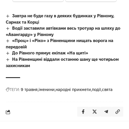
Завтра не буде газу в деяких будинках у Рівному,
Сарнах та Корці
Водії заставили автівками весь тротуар на шляху до
«Авангарду» у Рівному
«Проц» і «Ріко» з Рівненщини нищать ворога на
передовій
До Рівного прямує екіпаж «На щиті»
На Рівненщині віддали останню шану ще чотирьом
захисникам
ТЕГИ:
9 травня
іменини
народні прикмети
події
свята