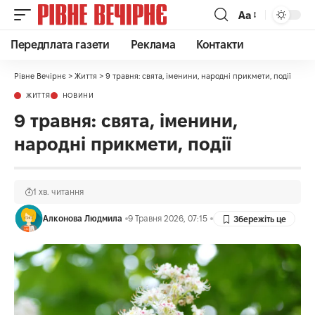
Аа
Передплата газети
Реклама
Контакти
Рівне Вечірнє
>
Життя
>
9 травня: свята, іменини, народні прикмети, події
ЖИТТЯ
НОВИНИ
9 травня: свята, іменини,
народні прикмети, події
1 хв. читання
Алконова Людмила
9 Травня 2026, 07:15