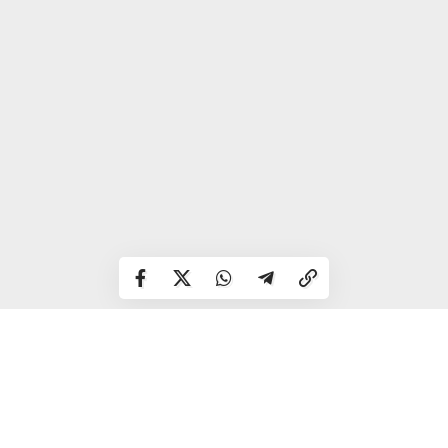
Енергії багато і захочеться витратити її результативніше,
щоб залишитися потім задоволеними. День підходить
для купівлі речей, про які ви давно мріяли.