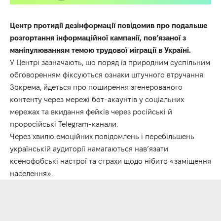
Центр протидії дезінформації повідомив про подальше
розгортання інформаційної кампанії, пов’язаної з
маніпулюванням темою трудової міграції в Україні.
У Центрі зазначають, що поряд із природним суспільним
обговоренням фіксуються ознаки штучного втручання.
Зокрема, йдеться про поширення згенерованого
контенту через мережі бот-акаунтів у соціальних
мережах та вкидання фейків через російські й
проросійські Telegram-канали.
Через хвилю емоційних повідомлень і перебільшень
українській аудиторії намагаються нав’язати
ксенофобські настрої та страхи щодо нібито «заміщення
населення».