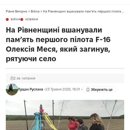
Рівне Вечірнє
>
Війна
>
На Рівненщині вшанували пам’ять першого пілота F-16 Олексія Меся, який загинув, рятуючи село
ВІЙНА
НОВИНИ
На Рівненщині вшанували
пам’ять першого пілота F-16
Олексія Меся, який загинув,
рятуючи село
2 хв. читання
Лущан Руслана
23 Травня 2026, 18:01