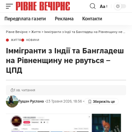
Аа
Передплата газети
Реклама
Контакти
Рівне Вечірнє
>
Життя
>
Іммігранти з Індії та Бангладеш на Рівненщину не рвуться – ЦПД
ЖИТТЯ
НОВИНИ
Іммігранти з Індії та Бангладеш
на Рівненщину не рвуться –
ЦПД
1 хв. читання
Лущан Руслана
23 Травня 2026, 18:56