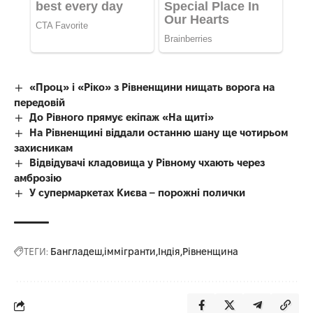
«Проц» і «Ріко» з Рівненщини нищать ворога на
передовій
До Рівного прямує екіпаж «На щиті»
На Рівненщині віддали останню шану ще чотирьом
захисникам
Відвідувачі кладовища у Рівному чхають через
амброзію
У супермаркетах Києва – порожні полички
ТЕГИ:
Бангладеш
іммігранти
Індія
Рівненщина