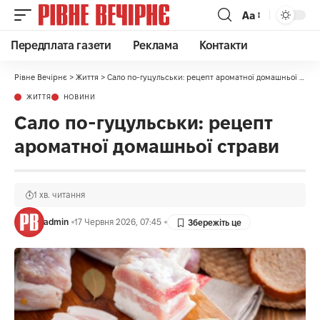
Аа
Передплата газети
Реклама
Контакти
Рівне Вечірнє
>
Життя
>
Сало по-гуцульськи: рецепт ароматної домашньої страви
ЖИТТЯ
НОВИНИ
Сало по-гуцульськи: рецепт
ароматної домашньої страви
1 хв. читання
admin
17 Червня 2026, 07:45