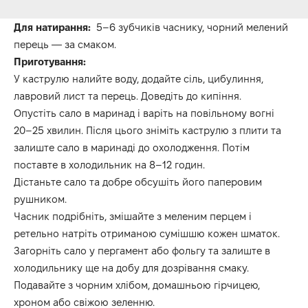
Для натирання:
5–6 зубчиків часнику, чорний мелений
перець — за смаком.
Приготування:
У каструлю налийте воду, додайте сіль, цибулиння,
лавровий лист та перець. Доведіть до кипіння.
Опустіть сало в маринад і варіть на повільному вогні
20–25 хвилин. Після цього зніміть каструлю з плити та
залиште сало в маринаді до охолодження. Потім
поставте в холодильник на 8–12 годин.
Дістаньте сало та добре обсушіть його паперовим
рушником.
Часник подрібніть, змішайте з меленим перцем і
ретельно натріть отриманою сумішшю кожен шматок.
Загорніть сало у пергамент або фольгу та залиште в
холодильнику ще на добу для дозрівання смаку.
Подавайте з чорним хлібом, домашньою гірчицею,
хроном або свіжою зеленню.