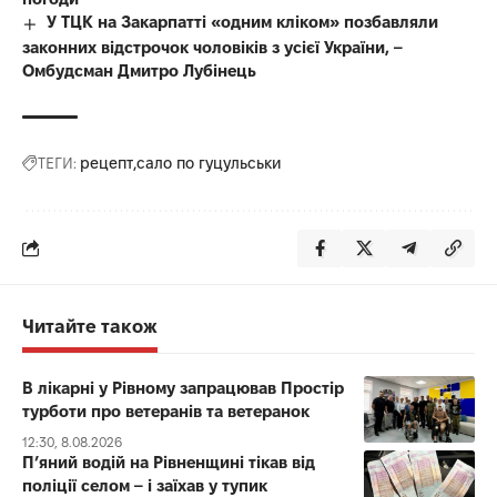
У ТЦК на Закарпатті «одним кліком» позбавляли
законних відстрочок чоловіків з усієї України, –
Омбудсман Дмитро Лубінець
ТЕГИ:
рецепт
сало по гуцульськи
Читайте також
В лікарні у Рівному запрацював Простір
турботи про ветеранів та ветеранок
12:30, 8.08.2026
П’яний водій на Рівненщині тікав від
поліції селом – і заїхав у тупик