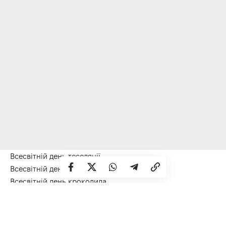
Всесвітній день теселяції
Всесвітній день сміттяра
Всесвітній день крокодила
Іменини:
Йосип, Кирило, Клим, Максим, Микита, Савелій
Народні прикмети
Якщо почався дощ, то йти йому ще 2-3 дні.