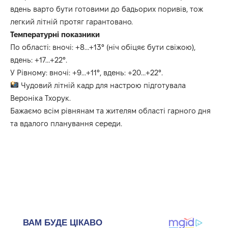
вдень варто бути готовими до бадьорих поривів, тож
легкий літній протяг гарантовано.
Температурні показники
По області: вночі: +8…+13° (ніч обіцяє бути свіжою),
вдень: +17…+22°.
У Рівному: вночі: +9…+11°, вдень: +20…+22°.
Чудовий літній кадр для настрою підготувала
Вероніка Тхорук.
Бажаємо всім рівнянам та жителям області гарного дня
та вдалого планування середи.