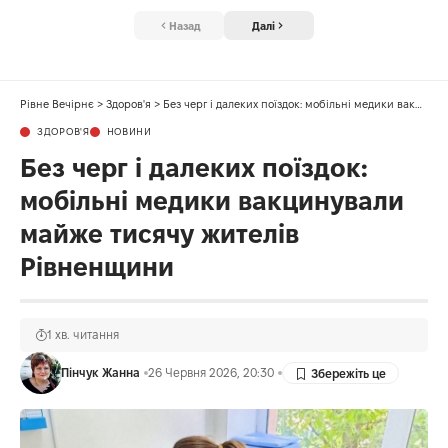
Назад
Далі
Рівне Вечірнє
>
Здоров'я
>
Без черг і далеких поїздок: мобільні медики вакцинували майже тисячу жителів Рівненщини
ЗДОРОВ'Я
НОВИНИ
Без черг і далеких поїздок:
мобільні медики вакцинували
майже тисячу жителів
Рівненщини
1 хв. читання
Пінчук Жанна
26 Червня 2026, 20:30