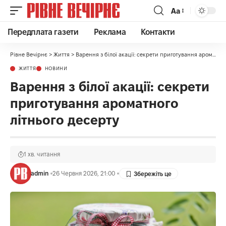
Аа
Передплата газети
Реклама
Контакти
Рівне Вечірнє
>
Життя
>
Варення з білої акації: секрети приготування ароматного літнього десерту
ЖИТТЯ
НОВИНИ
Варення з білої акації: секрети
приготування ароматного
літнього десерту
1 хв. читання
admin
26 Червня 2026, 21:00