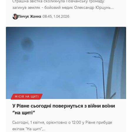
Страшна звістка сколихнула Повчанську громаду:
загинув земляк - бойовий медик Олександр Юрцунь.…
Пінчук Жанна
08:45, 1.04.2026
МІСІЯ НА ЩИТІ
У Рівне сьогодні повернуться з війни воїни
“на щиті”
Сьогодні, 1 квітня, орієнтовно о 12:00 у Рівне прибуде
екіпаж "На щиті",…