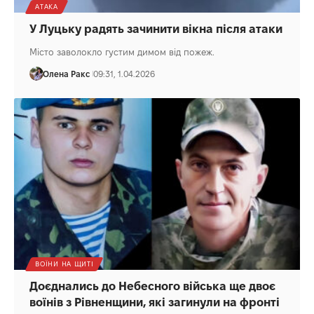
АТАКА
У Луцьку радять зачинити вікна після атаки
Місто заволокло густим димом від пожеж.
Олена Ракс
09:31, 1.04.2026
ВОЇНИ НА ЩИТІ
Доєднались до Небесного війська ще двоє
воїнів з Рівненщини, які загинули на фронті