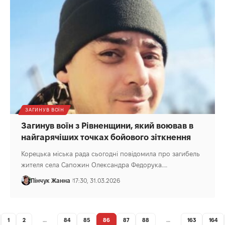
ЗАГИНУВ ВОЇН
Загинув воїн з Рівненщини, який воював в
найгарячіших точках бойового зіткнення
Корецька міська рада сьогодні повідомила про загибель
жителя села Сапожин Олександра Федорука.…
Пінчук Жанна
17:30, 31.03.2026
1
2
…
84
85
86
87
88
…
163
164