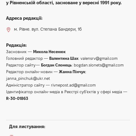
у Рівненській області, засноване у вересні 1991 року.
Адреса редакції:
м. Рівне. вул. Степана Бандери, 1б
Редакція:
Засновник —
Микола Несенюк
Головний редактор —
Валентина Шах
:
valensrv@gmail.com
Редактор сайту—
Богдан Слонець
:
bogdan.slonets@gmail.com
Редактор онлайн-новин —
Жанна Пінчук
:
janna_pinchuk@ukr.net
Адміністратор сайту —
rivnepost.ad@gmail.com
Ідентифікатор онлайн-медіа в Реєстрі суб’єктів у сфері медіа —
R-30-01863
Для листування: