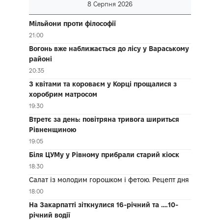
8 Серпня 2026
Мільйони проти філософії
21:00
Вогонь вже наближається до лісу у Вараському
районі
20:35
З квітами та короваєм у Корці прощалися з
хоробрим матросом
19:30
Втретє за день: повітряна тривога шириться
Рівненщиною
19:05
Біля ЦУМу у Рівному прибрали старий кіоск
18:30
Салат із молодим горошком і фетою. Рецепт дня
18:00
На Закарпатті зіткнулися 16-річний та ….10-
річний водії