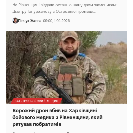
На Рівненщині віддали останню шану двом захисникам:
Дмитру Гапуржанову з Острозької громади…
Пінчук Жанна
09:00, 1.04.2026
ЗАГИНУВ БОЙОВИЙ МЕДИК
Ворожий дрон вбив на Харківщині
бойового медика з Рівненщини, який
рятував побратимів