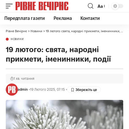
Аа
Передплата газети
Реклама
Контакти
Рівне Вечірнє
>
Новини
>
19 лютого: свята, народні прикмети, іменинники, події
НОВИНИ
19 лютого: свята, народні
прикмети, іменинники, події
1 хв. читання
admin
19 Лютого 2025, 07:15