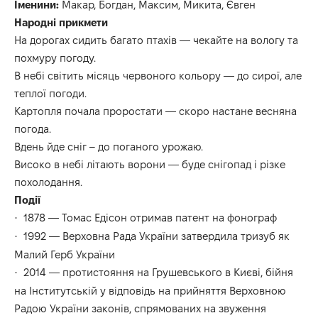
Іменини:
Макар, Богдан, Максим, Микита, Євген
Народні прикмети
Н
а дорогах сидить багато птахів — чекайте на вологу та
похмуру погоду.
В небі світить місяць червоного кольору — до сирої, але
теплої погоди.
Картопля почала проростати — скоро настане весняна
погода.
Вдень йде сніг – до поганого урожаю.
Високо в небі літають ворони — буде снігопад і різке
похолодання.
Події
1878 — Томас Едісон отримав патент на фонограф
·
1992 — Верховна Рада України затвердила тризуб як
·
Малий Герб України
2014 — протистояння на Грушевського в Києві, бійня
·
на Інститутській у відповідь на прийняття Верховною
Радою України законів, спрямованих на звуження