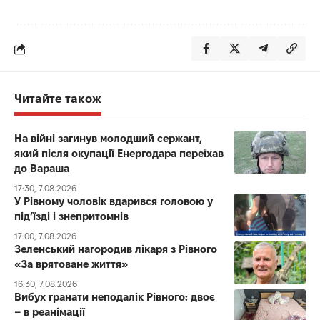
Читайте також
На війні загинув молодший сержант,
який після окупації Енергодара переїхав
до Вараша
17:30, 7.08.2026
У Рівному чоловік вдарився головою у
під’їзді і знепритомнів
17:00, 7.08.2026
Зеленський нагородив лікаря з Рівного
«За врятоване життя»
16:30, 7.08.2026
Вибух гранати неподалік Рівного: двоє
– в реанімації