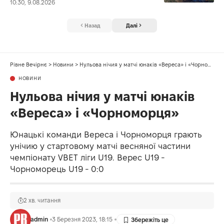
10:30, 9.08.2026
Назад
Далі
Рівне Вечірнє
>
Новини
>
Нульова нічия у матчі юнаків «Вереса» і «Чорноморця»
НОВИНИ
Нульова нічия у матчі юнаків
«Вереса» і «Чорноморця»
Юнацькі команди Вереса і Чорноморця грають
унічию у стартовому матчі весняної частини
чемпіонату VBET ліги U19. Верес U19 -
Чорноморець U19 - 0:0
2 хв. читання
admin
3 Березня 2023, 18:15