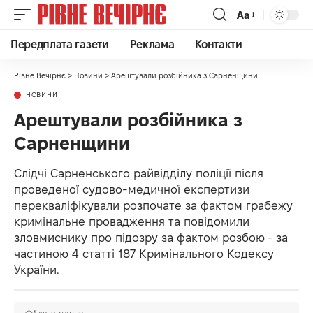
Аа
Передплата газети
Реклама
Контакти
Рівне Вечірнє
>
Новини
>
Арештували розбійника з Сарненщини
НОВИНИ
Арештували розбійника з
Сарненщини
Слідчі Сарненського райвідділу поліції після
проведеної судово-медичної експертизи
перекваліфікували розпочате за фактом грабежу
кримінальне провадження та повідомили
зловмиснику про підозру за фактом розбою - за
частиною 4 статті 187 Кримінального Кодексу
України.