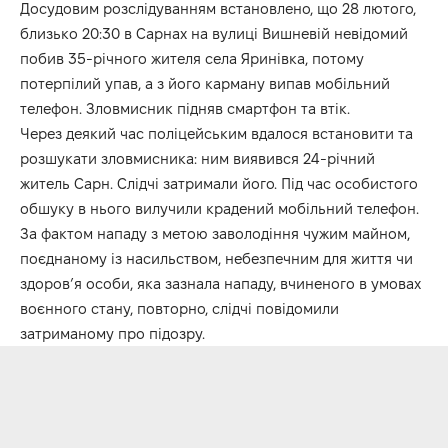
Досудовим розслідуванням встановлено, що 28 лютого,
близько 20:30 в Сарнах на вулиці Вишневій невідомий
побив 35-річного жителя села Яринівка, потому
потерпілий упав, а з його карману випав мобільний
телефон. Зловмисник підняв смартфон та втік.
Через деякий час поліцейським вдалося встановити та
розшукати зловмисника: ним виявився 24-річний
житель Сарн. Слідчі затримали його. Під час особистого
обшуку в нього вилучили крадений мобільний телефон.
За фактом нападу з метою заволодіння чужим майном,
поєднаному із насильством, небезпечним для життя чи
здоров’я особи, яка зазнала нападу, вчиненого в умовах
воєнного стану, повторно, слідчі повідомили
затриманому про підозру.