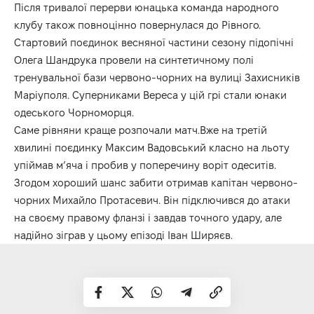
Після тривалої перерви юнацька команда народного
клубу також повноцінно повернулася до Рівного.
Стартовий поєдинок весняної частини сезону підопічні
Олега Шандрука провели на синтетичному полі
тренувальної бази червоно-чорних на вулиці Захисників
Маріуполя. Суперниками Вереса у цій грі стали юнаки
одеського Чорноморця.
Саме рівняни краще розпочали матч.Вже на третій
хвилині поєдинку Максим Вадовський класно на льоту
упіймав м’яча і пробив у поперечину воріт одеситів.
Згодом хороший шанс забити отримав капітан червоно-
чорних Михайло Протасевич. Він підключився до атаки
на своєму правому фланзі і завдав точного удару, але
надійно зіграв у цьому епізоді Іван Ширяєв.