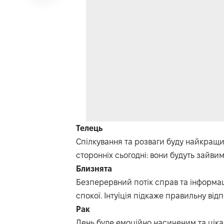
Телець
Спілкування та розваги буду найкращи
сторонніх сьогодні: вони будуть зайвим
Близнята
Безперервний потік справ та інформаці
спокої. Інтуїція підкаже правильну відп
Рак
День буде емоційно насиченим та цікав