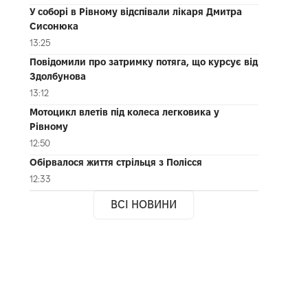
У соборі в Рівному відспівали лікаря Дмитра
Сисонюка
13:25
Повідомили про затримку потяга, що курсує від
Здолбунова
13:12
Мотоцикл влетів під колеса легковика у
Рівному
12:50
Обірвалося життя стрільця з Полісся
12:33
ВСІ НОВИНИ