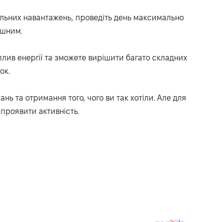
альних навантажень, проведіть день максимально
ішним.
плив енергії та зможете вирішити багато складних
ок.
нь та отримання того, чого ви так хотіли. Але для
 проявити активність.