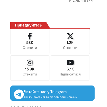
2 хв. читання
Приєднуйтесь
58K
1.2K
Стежити
Стежити
13.9K
6.1K
Стежити
Підписатися
Читайте нас у Telegram:
тільки важливі та перевірені новини