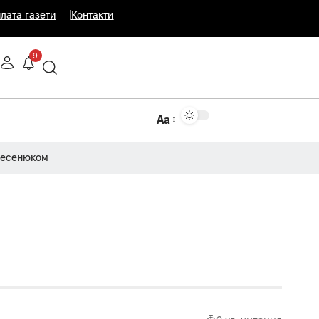
лата газети
Контакти
9
Аа
Несенюком