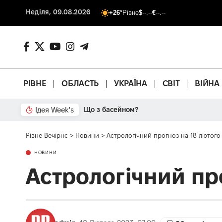
Неділя, 09.08.2026
+26°
Рівне
$
--.--
€
--.--
РІВНЕ
ОБЛАСТЬ
УКРАЇНА
СВІТ
ВІЙНА
Ідея Week's
Від паркану до картонки
Рівне Вечірнє
>
Новини
>
Астрологічний прогноз на 18 лютого
НОВИНИ
Астрологічний пр