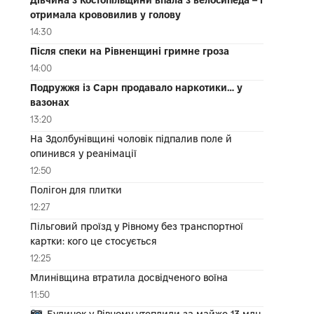
отримала крововилив у голову
14:30
Після спеки на Рівненщині гримне гроза
14:00
Подружжя із Сарн продавало наркотики… у
вазонах
13:20
На Здолбунівщині чоловік підпалив поле й
опинився у реанімації
12:50
Полігон для плитки
12:27
Пільговий проїзд у Рівному без транспортної
картки: кого це стосується
12:25
Млинівщина втратила досвідченого воїна
11:50
Будинок у Рівному утеплили за майже 13 млн