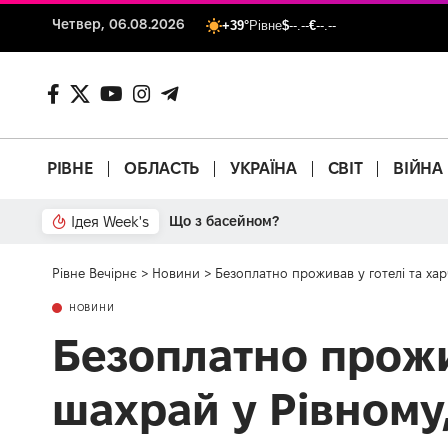
Четвер, 06.08.2026
+39°
Рівне
$
--.--
€
--.--
РІВНЕ
ОБЛАСТЬ
УКРАЇНА
СВІТ
ВІЙНА
Ідея Week's
Що з басейном?
Рівне Вечірнє
>
Новини
>
Безоплатно проживав у готелі та ха
НОВИНИ
Безоплатно прожи
шахрай у Рівному