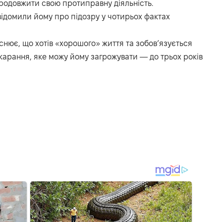
 продовжити свою протиправну діяльність.
овідомили йому про підозру у чотирьох фактах
нює, що хотів «хорошого» життя та зобов’язується
арання, яке можу йому загрожувати — до трьох років