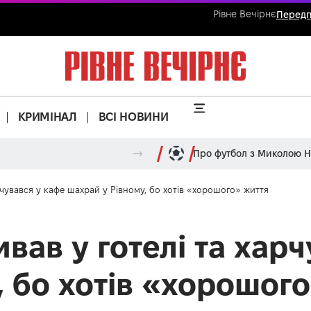
Рівне Вечірнє
Передп
КРИМІНАЛ
ВСІ НОВИНИ
Про футбол з Миколою 
рчувався у кафе шахрай у Рівному, бо хотів «хорошого» життя
вав у готелі та харч
, бо хотів «хорошог