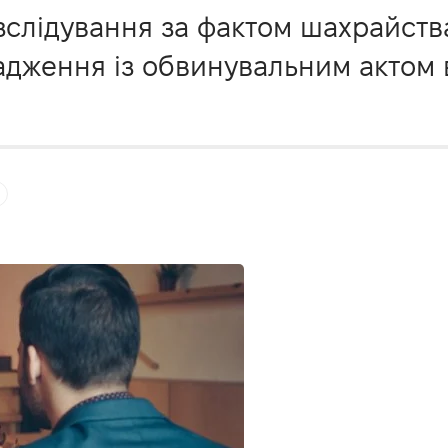
зслідування за фактом шахрайства
адження із обвинувальним актом 