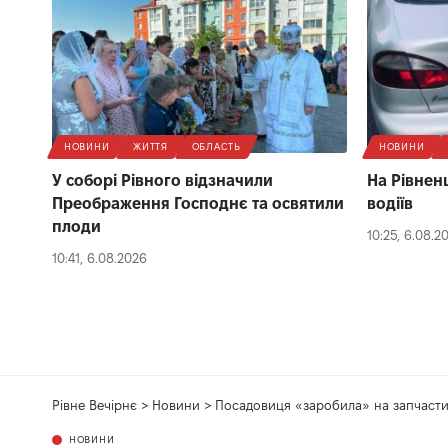
НОВИНИ
ЖИТТЯ
ОБЛАСТЬ
НОВИНИ
У соборі Рівного відзначили
На Рівнен
Преображення Господнє та освятили
водіїв
плоди
10:25, 6.08.2
10:41, 6.08.2026
Рівне Вечірнє
>
Новини
>
Посадовиця «заробила» на запчасти
НОВИНИ