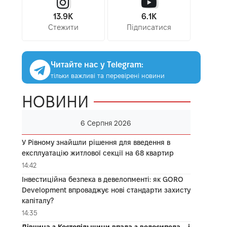
13.9K
6.1K
Стежити
Підписатися
Читайте нас у Telegram:
тільки важливі та перевірені новини
НОВИНИ
6 Серпня 2026
У Рівному знайшли рішення для введення в
експлуатацію житлової секції на 68 квартир
14:42
Інвестиційна безпека в девелопменті: як GORO
Development впроваджує нові стандарти захисту
капіталу?
14:35
Дівчина з Костопільщини впала з велосипеда – і