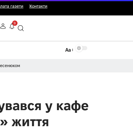
лата газети
Контакти
9
Аа
Несенюком
увався у кафе
о» життя