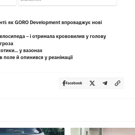
нті: як GORO Development впроваджує нові
велосипеда – і отримала крововилив у голову
 гроза
котики… у вазонах
в поле й опинився у реанімації
Facebook