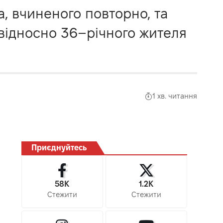
, вчиненого повторно, та
відносно 36–річного жителя
1 хв. читання
Приєднуйтесь
58K
1.2K
Стежити
Стежити