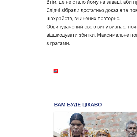
Втім, це не стало йому на заваді, аби
Слідчі зібрали достатньо доказів та п
шахрайств, вчинених повторно.
Обвинувачений свою вину визнає, пояс
відшкодувати збитки. Максимальне пок
з ґратами.