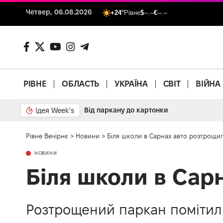
Четвер, 06.08.2026
+24°
Рівне
$
--.--
€
--.--
РІВНЕ
ОБЛАСТЬ
УКРАЇНА
СВІТ
ВІЙНА
Ідея Week's
Залізобетонний аргумент
Рівне Вечірнє
>
Новини
>
Біля школи в Сарнах авто розтрощил
НОВИНИ
Біля школи в Сар
Розтрощений паркан помітил