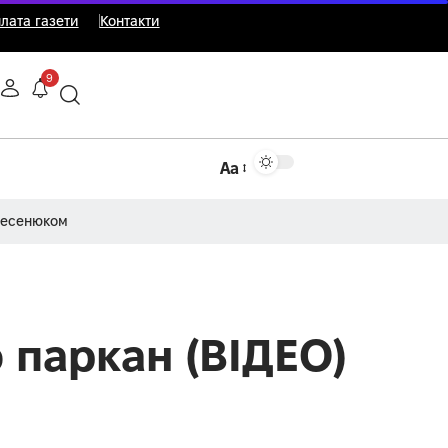
лата газети
Контакти
9
Аа
Несенюком
 паркан (ВІДЕО)