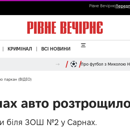
Рівне Вечірнє
Передп
КРИМІНАЛ
ВСІ НОВИНИ
Про футбол з Миколою 
о паркан (ВІДЕО)
нах авто розтрощило
и біля ЗОШ №2 у Сарнах.