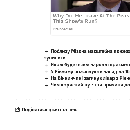
Поблизу Мізоча масштабна пожежа 
зупинити
Якою буде осінь: народні прикмет
У Рівному розслідують напад на 16-
На Вінниччині загинув лікар з Рі
Чим корисний нут: три причини до
Поділитися цією статтею