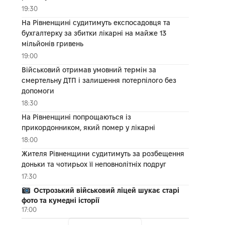
19:30
На Рівненщині судитимуть експосадовця та
бухгалтерку за збитки лікарні на майже 13
мільйонів гривень
19:00
Військовий отримав умовний термін за
смертельну ДТП і залишення потерпілого без
допомоги
18:30
На Рівненщині попрощаються із
прикордонником, який помер у лікарні
18:00
Жителя Рівненщини судитимуть за розбещення
доньки та чотирьох її неповнолітніх подруг
17:30
Острозький військовий ліцей шукає старі
фото та кумедні історії
17:00