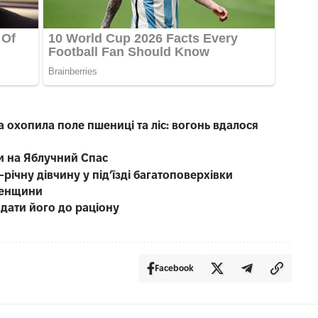
охопила поле пшениці та ліс: вогонь вдалося
и на Яблучний Спас
річну дівчину у під’їзді багатоповерхівки
вненщини
дати його до раціону
Facebook