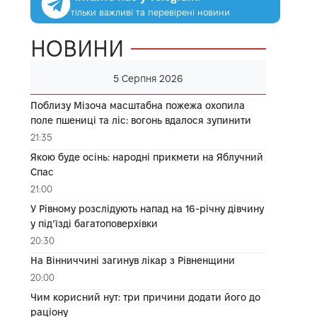
тільки важливі та перевірені новини
НОВИНИ
5 Серпня 2026
Поблизу Мізоча масштабна пожежа охопила
поле пшениці та ліс: вогонь вдалося зупинити
21:35
Якою буде осінь: народні прикмети на Яблучний
Спас
21:00
У Рівному розслідують напад на 16-річну дівчину
у під’їзді багатоповерхівки
20:30
На Вінниччині загинув лікар з Рівненщини
20:00
Чим корисний нут: три причини додати його до
раціону