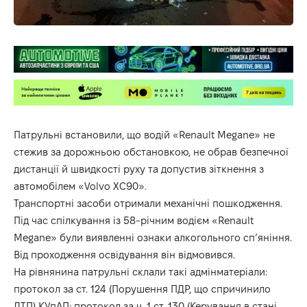
Патрульні встановили, що водій «Renault Megane» не
стежив за дорожньою обстановкою, не обрав безпечної
дистанції й швидкості руху та допустив зіткнення з
автомобілем «Volvo XC90».
Транспортні засоби отримали механічні пошкодження.
Під час спілкування із 58-річним водієм «Renault
Megane» були виявленні ознаки алкогольного сп’яніння.
Від проходження освідування він відмовився.
На рівнянина патрульні склали такі адмінматеріали:
протокол за ст. 124 (Порушення ПДР, що спричинило
ДТП) КУпАП; протокол за ч. 1 ст. 130 (Керування в стані