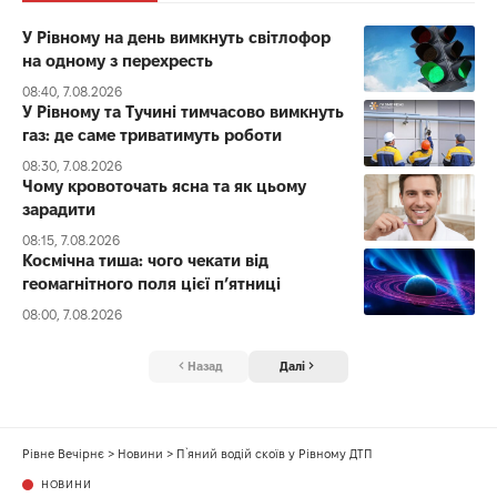
У Рівному на день вимкнуть світлофор
на одному з перехресть
08:40, 7.08.2026
У Рівному та Тучині тимчасово вимкнуть
газ: де саме триватимуть роботи
08:30, 7.08.2026
Чому кровоточать ясна та як цьому
зарадити
08:15, 7.08.2026
Космічна тиша: чого чекати від
геомагнітного поля цієї п’ятниці
08:00, 7.08.2026
Назад
Далі
Рівне Вечірнє
>
Новини
>
П`яний водій скоїв у Рівному ДТП
НОВИНИ