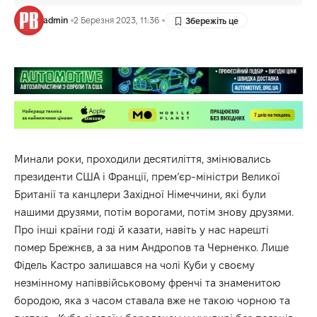
admin
2 Березня 2023, 11:36
Минали роки, проходили десятиліття, змінювались
президенти США і Франції, прем’єр-міністри Великої
Британії та канцлери Західної Німеччини, які були
нашими друзями, потім ворогами, потім знову друзями.
Про інші країни годі й казати, навіть у нас нарешті
помер Брежнєв, а за ним Андропов та Черненко. Лише
Фідель Кастро залишався на чолі Куби у своєму
незмінному напіввійськовому френчі та знаменитою
бородою, яка з часом ставала вже не такою чорною та