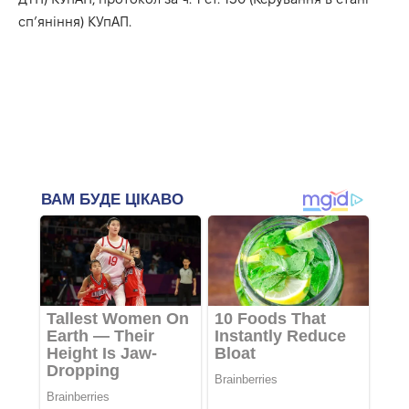
сп’яніння) КУпАП.