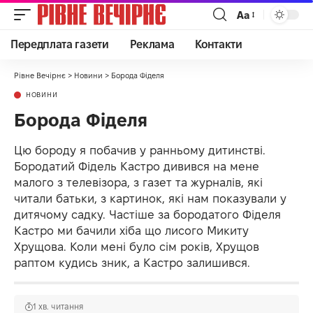
Аа
Передплата газети
Реклама
Контакти
Рівне Вечірнє
>
Новини
>
Борода Фіделя
НОВИНИ
Борода Фіделя
Цю бороду я побачив у ранньому дитинстві.
Бородатий Фідель Кастро дивився на мене
малого з телевізора, з газет та журналів, які
читали батьки, з картинок, які нам показували у
дитячому садку. Частіше за бородатого Фіделя
Кастро ми бачили хіба що лисого Микиту
Хрущова. Коли мені було сім років, Хрущов
раптом кудись зник, а Кастро залишився.
1 хв. читання