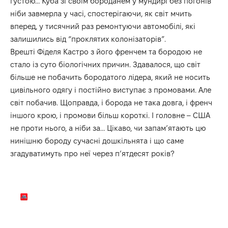
густою… Куба зі своїм бороданем у мундирі без погонів
ніби завмерла у часі, спостерігаючи, як світ мчить
вперед, у тисячний раз ремонтуючи автомобілі, які
залишились від “проклятих колонізаторів”.
Врешті Фіделя Кастро з його френчем та бородою не
стало із суто біологічних причин. Здавалося, що світ
більше не побачить бородатого лідера, який не носить
цивільного одягу і постійно виступає з промовами. Але
світ побачив. Щоправда, і борода не така довга, і френч
іншого крою, і промови більш короткі. І головне – США
не проти нього, а ніби за… Цікаво, чи запам’ятають цю
нинішню бороду сучасні дошкільнята і що саме
згадуватимуть про неї через п’ятдесят років?