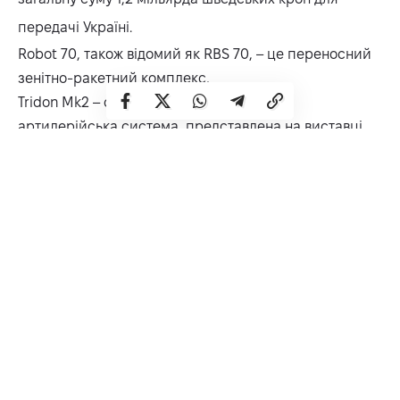
передачі Україні.
Robot 70, також відомий як RBS 70, – це переносний
зенітно-ракетний комплекс,
Tridon Mk2 – сучасна самохідна зенітно-
артилерійська система, представлена на виставці
Eurosatory 2024 у Парижі. Вона призначена для
ефективного ураження різноманітних повітряних та
наземних цілей, включаючи безпілотні літальні
апарати, літаки, крилаті ракети та легкоброньовану
техніку.
Допомога від Швеції
Як відомо, країна підтримує боротьбу українців за
суверенітет та територіальну цілісність, тому надає
їй військову допомогу.