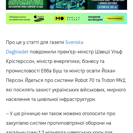
Про це у статті для газети
Svenska
Dagbladet
повідомили прем’єр-міністр Швеції Ульф
Крістерссон, міністр енергетики, бізнесу та
промисловості Ебба Буш та міністр освіти Йохан
Персон. Йдеться про системи Robot 70 та Tridon Mk2,
які посилять захист українських військових, мирного
населення та цивільної інфраструктури.
– У цю річницю ми також можемо оголосити про
закупівлю систем протиповітряної оборони на
загальну суму 1,2 мільярда шведських крон для