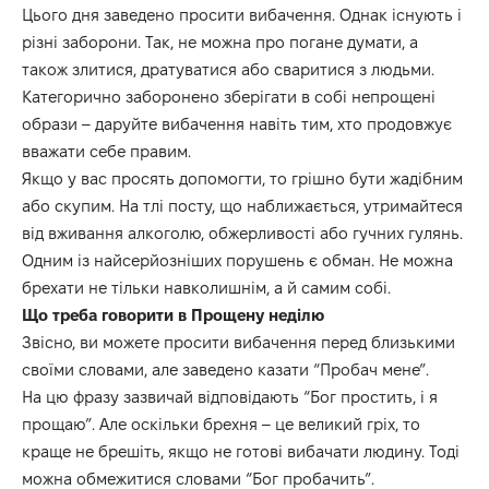
Цього дня заведено просити вибачення. Однак існують і
різні заборони. Так, не можна про погане думати, а
також злитися, дратуватися або сваритися з людьми.
Категорично заборонено зберігати в собі непрощені
образи – даруйте вибачення навіть тим, хто продовжує
вважати себе правим.
Якщо у вас просять допомогти, то грішно бути жадібним
або скупим. На тлі посту, що наближається, утримайтеся
від вживання алкоголю, обжерливості або гучних гулянь.
Одним із найсерйозніших порушень є обман. Не можна
брехати не тільки навколишнім, а й самим собі.
Що треба говорити в Прощену неділю
Звісно, ви можете просити вибачення перед близькими
своїми словами, але заведено казати “Пробач мене”.
На цю фразу зазвичай відповідають “Бог простить, і я
прощаю”. Але оскільки брехня – це великий гріх, то
краще не брешіть, якщо не готові вибачати людину. Тоді
можна обмежитися словами “Бог пробачить”.