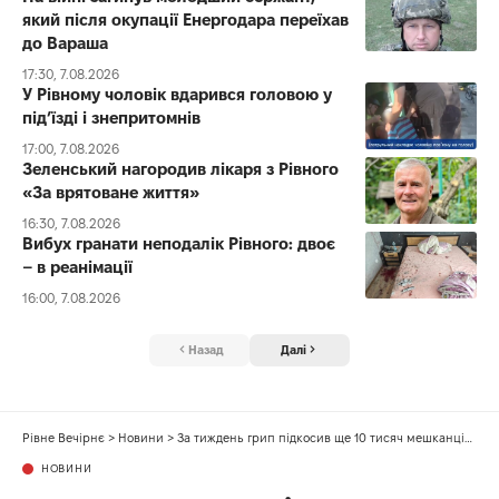
який після окупації Енергодара переїхав
до Вараша
17:30, 7.08.2026
У Рівному чоловік вдарився головою у
під’їзді і знепритомнів
17:00, 7.08.2026
Зеленський нагородив лікаря з Рівного
«За врятоване життя»
16:30, 7.08.2026
Вибух гранати неподалік Рівного: двоє
– в реанімації
16:00, 7.08.2026
Назад
Далі
Рівне Вечірнє
>
Новини
>
За тиждень грип підкосив ще 10 тисяч мешканців Рівненщини
НОВИНИ