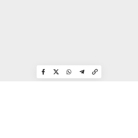
Зареєстровано 411 випадків COVID-19, госпіталізовано –
83 особи.
На жаль, внаслідок коронавірусу одна людина в місті