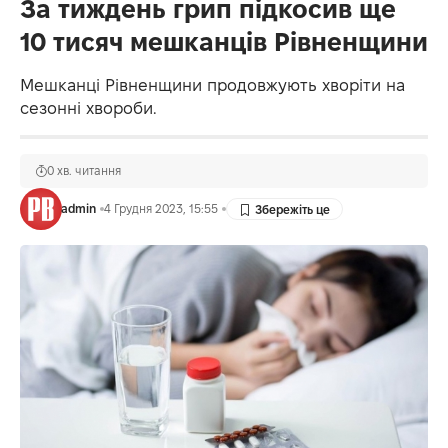
За тиждень грип підкосив ще
10 тисяч мешканців Рівненщини
Мешканці Рівненщини продовжують хворіти на
сезонні хвороби.
0 хв. читання
admin
4 Грудня 2023, 15:55