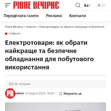
Аа
Передплата газети
Реклама
Контакти
Рівне Вечірнє
>
Новини
>
Електротовари: як обрати найкраще та безпечне обладнання для побутового використання
НОВИНИ
Електротовари: як обрати
найкраще та безпечне
обладнання для побутового
використання
3 хв. читання
admin
4 Грудня 2023, 16:02