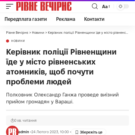
Аа
Передплата газети
Реклама
Контакти
Рівне Вечірнє
>
Новини
>
Керівник поліції Рівненщини їде у місто рівненських атомників, щоб почути проблеми людей
НОВИНИ
Керівник поліції Рівненщини
їде у місто рівненських
атомників, щоб почути
проблеми людей
Полковник Олександр Ганжа проведе виїзний
прийом громадян у Вараші.
0 хв. читання
admin
24 Лютого 2023, 10:00