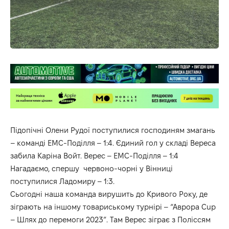
Підопічні Олени Рудої поступилися господиням змагань
– команді ЕМС-Поділля – 1:4. Єдиний гол у складі Вереса
забила Каріна Войт. Верес – ЕМС-Поділля – 1:4
Нагадаємо, спершу червоно-чорні у Вінниці
поступилися Ладомиру – 1:3.
Сьогодні наша команда вирушить до Кривого Року, де
зіграють на іншому товариському турнірі – “Аврора Cup
– Шлях до перемоги 2023”. Там Верес зіграє з Поліссям