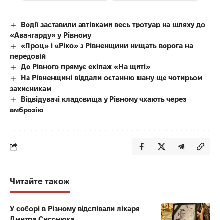
Водії заставили автівками весь тротуар на шляху до
«Авангарду» у Рівному
«Проц» і «Ріко» з Рівненщини нищать ворога на
передовій
До Рівного прямує екіпаж «На щиті»
На Рівненщині віддали останню шану ще чотирьом
захисникам
Відвідувачі кладовища у Рівному чхають через
амброзію
Читайте також
У соборі в Рівному відспівали лікаря
Дмитра Сисонюка