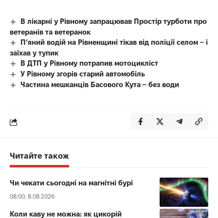
В лікарні у Рівному запрацював Простір турботи про
ветеранів та ветеранок
П’яний водій на Рівненщині тікав від поліції селом – і
заїхав у тупик
В ДТП у Рівному потрапив мотоцикліст
У Рівному згорів старий автомобіль
Частина мешканців Басового Кута – без води
Читайте також
Чи чекати сьогодні на магнітні бурі
08:00, 8.08.2026
Коли каву не можна: як цикорій