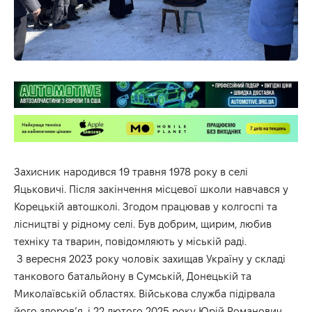
Захисник народився 19 травня 1978 року в селі
Яцьковичі. Після закінчення місцевої школи навчався у
Корецькій автошколі. Згодом працював у колгоспі та
лісництві у рідному селі. Був добрим, щирим, любив
техніку та тварин, повідомляють у міській раді.
З вересня 2023 року чоловік захищав Україну у складі
танкового батальйону в Сумській, Донецькій та
Миколаївській областях. Військова служба підірвала
його здоров’я, і 22 лютого 2025 року Юрій Романович