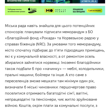
Міська рада навіть знайшла для цього потенційних
спонсорів: планували підписати меморандум з БО
«Благодійний фонд «Рокада» та Норвезькою радою у
справах біженців (NRC). За умовами того меморандуму,
місто спочатку підбирає до п’яти підходящих приміщень,
які є у комунальній власності, а от ремонтом осель
збиралися зайнятися норвежці. Іноземні благодійники
також подбали б про «начинку» — меблі, холодильники,
пральні машини, бойлери та інше. А хто саме з
переселенців зможе мешкати там мінімум один рік,
визначали б міські чиновники: першочергове право
поселитися отримають багатодітні сім’ї, вагітні,
непрацездатні та пенсіонери, чиє житло зруйноване
війною. Коштів, окрім плати за комунальні послуги, з