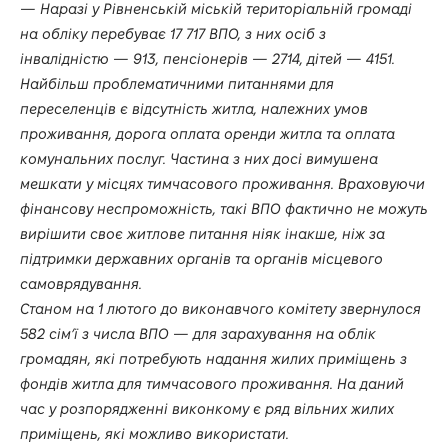
— Наразі у Рівненській міській територіальній громаді
на обліку перебуває 17 717 ВПО, з них осіб з
інвалідністю — 913, пенсіонерів — 2714, дітей — 4151.
Найбільш проблематичними питаннями для
переселенців є відсутність житла, належних умов
проживання, дорога оплата оренди житла та оплата
комунальних послуг. Частина з них досі вимушена
мешкати у місцях тимчасового проживання. Враховуючи
фінансову неспроможність, такі ВПО фактично не можуть
вирішити своє житлове питання ніяк інакше, ніж за
підтримки державних органів та органів місцевого
самоврядування.
Станом на 1 лютого до виконавчого комітету звернулося
582 сім’ї з числа ВПО — для зарахування на облік
громадян, які потребують надання жилих приміщень з
фондів житла для тимчасового проживання. На даний
час у розпорядженні виконкому є ряд вільних жилих
приміщень, які можливо використати.