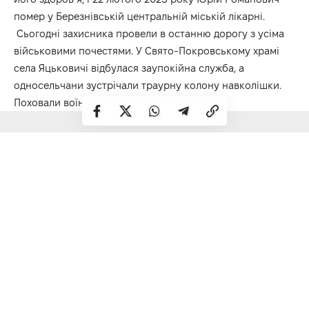
помер у Березнівській центральній міській лікарні.
Сьогодні захисника провели в останню дорогу з усіма
військовими почестями. У Свято-Покровському храмі
села Яцьковичі відбулася заупокійна служба, а
односельчани зустрічали траурну колону навколішки.
Поховали воїна на місцевому кладовищі.