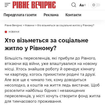
Аа
Передплата газети
Реклама
Контакти
Рівне Вечірнє
>
Новини
>
Хто візьметься за соціальне житло у Рівному?
НОВИНИ
Хто візьметься за соціальне
житло у Рівному?
Більшість переселенців, які прибули до Рівного,
втікаючи від війни, уже влаштувалися на новому
місці. Хтось знайшов роботу й орендує кімнату
чи квартиру, когось прихистили родичі та друзі.
Але все ще є чимало тих, кому доводиться
несолодко, а коштів на життя ледь вистачає. Щоб
розселити найбільш бідних і незахищених
переселенців, у місті хочуть створити фонд житла
для тимчасового проживання.