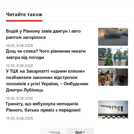
Читайте також
Водій у Рівному завів двигун і авто
раптом загорілося
16:00, 8.08.2026
Дощ чи спека? Чого рівнянам чекати
завтра від погоди
15:30, 8.08.2026
У ТЦК на Закарпатті «одним кліком»
позбавляли законних відстрочок
чоловіків з усієї України, – Омбудсман
Дмитро Лубінець
15:00, 8.08.2026
Гранату, що вибухнула неподалік
Рівного, батько привіз з передової
14:30, 8.08.2026
Назад
Далі