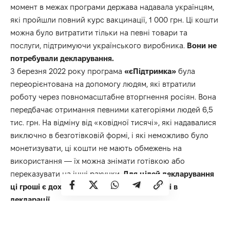
момент в межах програми держава надавала українцям,
які пройшли повний курс вакцинації, 1 000 грн. Ці кошти
можна було витратити тільки на певні товари та
послуги, підтримуючи українського виробника.
Вони не
потребували декларування.
З березня 2022 року програма
«єПідтримка»
була
переорієнтована на допомогу людям, які втратили
роботу через повномасштабне вторгнення росіян. Вона
передбачає отримання певними категоріями людей 6,5
тис. грн. На відміну від «ковідної тисячі», які надавалися
виключно в безготівковій формі, і які неможливо було
монетизувати, ці кошти не мають обмежень на
використання — їх можна знімати готівкою або
переказувати на інші рахунки.
Для цілей декларування
ці гроші є доходом та мають бути зазначені в
декларації.
Програма Національного кешбеку «Зроблено в Україні»
є державною грошовою допомогою для покупців