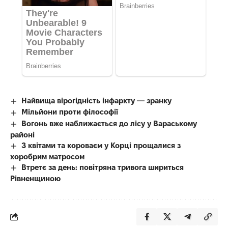
Найвища вірогідність інфаркту — зранку
Мільйони проти філософії
Вогонь вже наближається до лісу у Вараському
районі
З квітами та короваєм у Корці прощалися з
хоробрим матросом
Втретє за день: повітряна тривога шириться
Рівненщиною