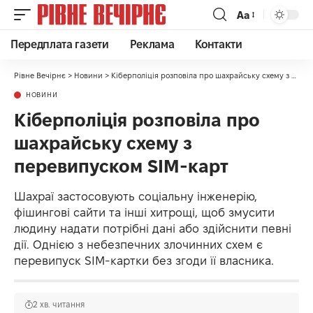
Аа
Передплата газети
Реклама
Контакти
Рівне Вечірнє
>
Новини
>
Кіберполіція розповіла про шахрайську схему з перевипуском SIM-карт
НОВИНИ
Кіберполіція розповіла про
шахрайську схему з
перевипуском SIM-карт
Шахраї застосовують соціальну інженерію,
фішингові сайти та інші хитрощі, щоб змусити
людину надати потрібні дані або здійснити певні
дії. Однією з небезпечних злочинних схем є
перевипуск SIM-картки без згоди її власника.
2 хв. читання