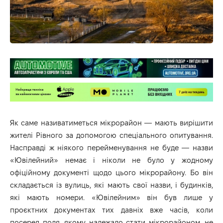
Як саме називатиметься мікрорайон — мають вирішити
жителі Рівного за допомогою спеціального опитування.
Насправді ж ніякого перейменування не буде — назви
«Ювілейний» немає і ніколи не було у жодному
офіційному документі щодо цього мікрорайону. Бо він
складається із вулиць, які мають свої назви, і будинків,
які мають номери. «Ювілейним» він був лише у
проєктних документах тих давніх вже часів, коли
посеред поля, якому належало стати мікрорайоном, не