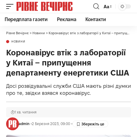
Аа
Передплата газети
Реклама
Контакти
Рівне Вечірнє
>
Новини
>
Коронавірус втік з лабораторії у Китаї – припущення департаменту енергетики США
НОВИНИ
Коронавірус втік з лабораторії
у Китаї – припущення
департаменту енергетики США
Досі розвідувальні служби США мають різні думки
про те, звідки взявся коронавірус.
1 хв. читання
admin
2 Березня 2023, 09:00