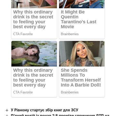
У Рівному стартує збір книг для ЗСУ
П’яний водій із понад 2,8 проміле спричинив ДТП на