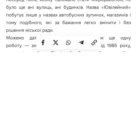
було ще ані вулиць, ані будинків. Назва «Ювілейний»
побутує лише у назвах автобусних зупинок, магазинів і
тому подібного, які за бажання легко змінити і без
рішення міської ради.
Можемо дати заклопотаним депутатам ще одну
роботу — знайти і скасувати рішення від 1985 року,
яким мікрорайон «Північний» був перейменований у
мікрорайон «40-річчя Перемоги». Це рішення ніхто досі
не скасував, бо про нього просто забули. І все! Але наші
пильні депутати неодмінно все віднайдуть і
перейменують. Нехай навіть це буде просто повітря!
Додамо, що після обурення рівнян рішення про
перейменування мікрорайону вирішили скасувати.