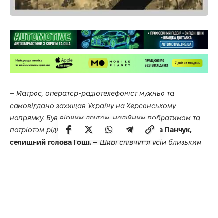
– Матрос, оператор-радіотелефоніст мужньо та
самовіддано захищав Україну на Херсонському
напрямку. Був вірним другом, надійним побратимом та
патріотом рідної землі, –
повідомив Микола Панчук,
селищний голова Гощі.
–
Щирі співчуття усім близьким
та рідним загиблого військовослужбовця. Вічна пам’ять і
слава відважному Захисникові.