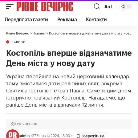
Аа
Передплата газети
Реклама
Контакти
Рівне Вечірнє
>
Новини
>
Костопіль вперше відзначатиме День міста у нову дату
НОВИНИ
Костопіль вперше відзначатиме
День міста у нову дату
Україна перейшла на новий церковний календар,
тому змістилися дати релігійних свят, зокрема
Святих апостолів Петра і Павла. Саме із цим днем
історично пов’язаний Костопіль. Нагадаємо, що
раніше День міста відзначали 12 липня.
1 хв. читання
admin
27 Червня 2024, 18:00