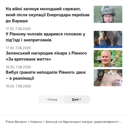
На війні загинув молодший сержант,
який після окупації Енергодара переїхав
до Вараша
17:30, 7.08.2026
У Рівному чоловік вдарився головою у
під’їзді і знепритомнів
17:00, 7.08.2026
Зеленський нагородив лікаря з Рівного
«За врятоване життя»
16:30, 7.08.2026
Вибух гранати неподалік Рівного: двоє
– в реанімації
16:00, 7.08.2026
Назад
Далі
Рівне Вечірнє
>
Новини
>
Загинув на Херсонщині матрос-радіотелефоніст з Рівненщини