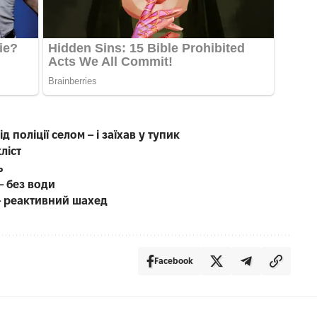
д поліції селом – і заїхав у тупик
ліст
ь
– без води
 – реактивний шахед
Facebook