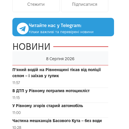
Стежити
Підписатися
Читайте нас у Telegram:
тільки важливі та перевірені новини
НОВИНИ
8 Серпня 2026
П’яний водій на Рівненщині тікав від поліції
селом – і заїхав у тупик
11:57
В ДТП у Рівному потрапив мотоцикліст
11:15
У Рівному згорів старий автомобіль
11:00
Частина мешканців Басового Кута – без води
10:28