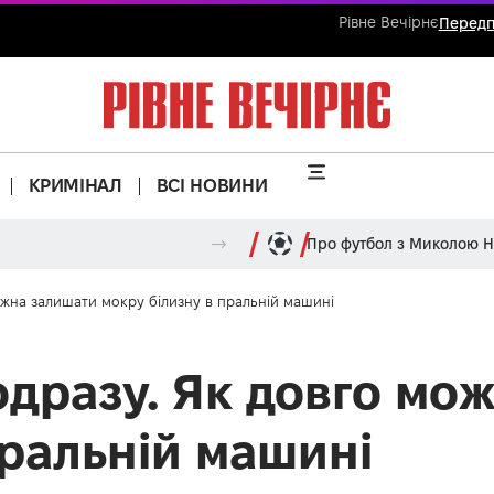
Рівне Вечірнє
Передп
КРИМІНАЛ
ВСІ НОВИНИ
Про футбол з Миколою 
ожна залишати мокру білизну в пральній машині
дразу. Як довго мо
пральній машині