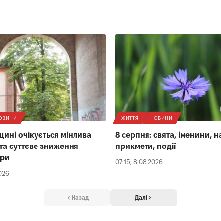
ОВИНИ
ЖИТТЯ
НОВИНИ
щині очікується мінлива
8 серпня: свята, іменини, 
 та суттєве зниження
прикмети, події
ури
07:15, 8.08.2026
2026
Назад
Далі