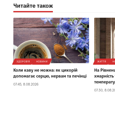
Читайте також
ЗДОРОВ'Я
НОВИНИ
ЖИТТЯ
Н
Коли каву не можна: як цикорій
На Рівнен
допомагає серцю, нервам та печінці
хмарність
температ
07:45, 8.08.2026
07:30, 8.08.