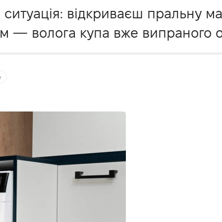
ситуація: відкриваєш пральну м
там — волога купа вже випраного 