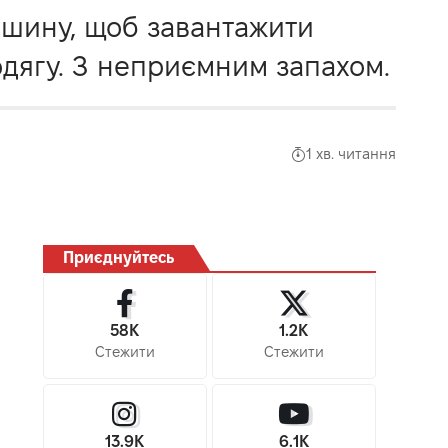
ашину, щоб завантажити
одягу. З неприємним запахом.
1 хв. читання
Приєднуйтесь
58K
1.2K
Стежити
Стежити
13.9K
6.1K