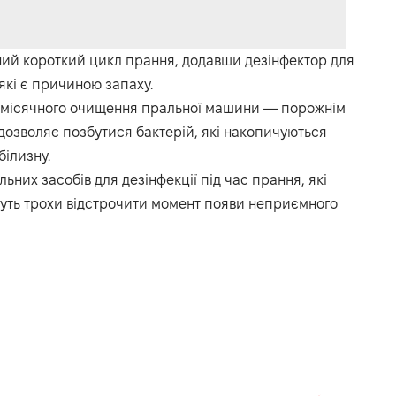
ний короткий цикл прання, додавши дезінфектор для
 які є причиною запаху.
омісячного очищення пральної машини — порожнім
 дозволяє позбутися бактерій, які накопичуються
білизну.
них засобів для дезінфекції під час прання, які
жуть трохи відстрочити момент появи неприємного