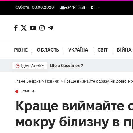
Субота, 08.08.2026
+24°
Рівне
$
--.--
€
--.--
РІВНЕ
ОБЛАСТЬ
УКРАЇНА
СВІТ
ВІЙНА
Ідея Week's
Що з басейном?
Рівне Вечірнє
>
Новини
>
Краще виймайте одразу. Як довго м
НОВИНИ
Краще виймайте о
мокру білизну в 