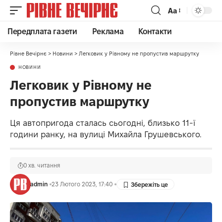
Аа
Передплата газети
Реклама
Контакти
Рівне Вечірнє
>
Новини
>
Легковик у Рівному не пропустив маршрутку
НОВИНИ
Легковик у Рівному не
пропустив маршрутку
Ця автопригода сталась сьогодні, близько 11-ї
години ранку, на вулиці Михайла Грушевського.
0 хв. читання
admin
23 Лютого 2023, 17:40