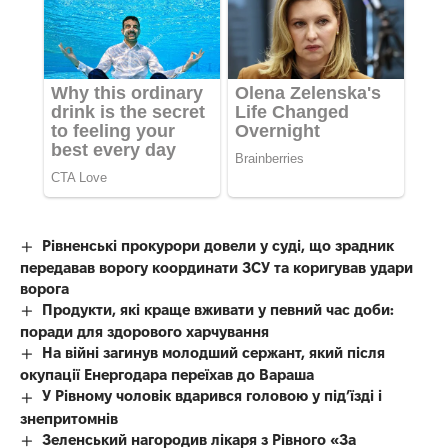
Рівненські прокурори довели у суді, що зрадник
передавав ворогу координати ЗСУ та коригував удари
ворога
Продукти, які краще вживати у певний час доби:
поради для здорового харчування
На війні загинув молодший сержант, який після
окупації Енергодара переїхав до Вараша
У Рівному чоловік вдарився головою у під’їзді і
знепритомнів
Зеленський нагородив лікаря з Рівного «За