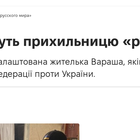
«русского мира»
уть прихильницю «р
налаштована жителька Вараша, як
едерації проти України.