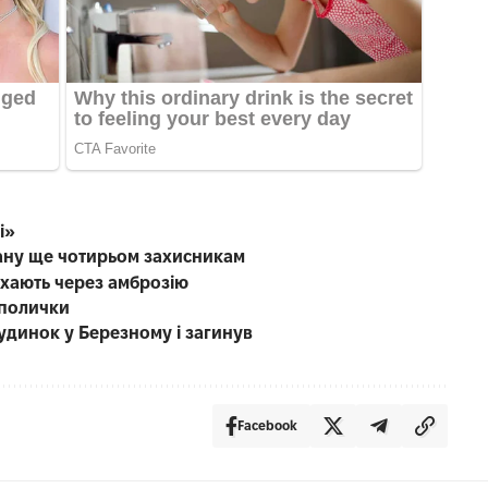
і»
ану ще чотирьом захисникам
чхають через амброзію
 полички
будинок у Березному і загинув
Facebook