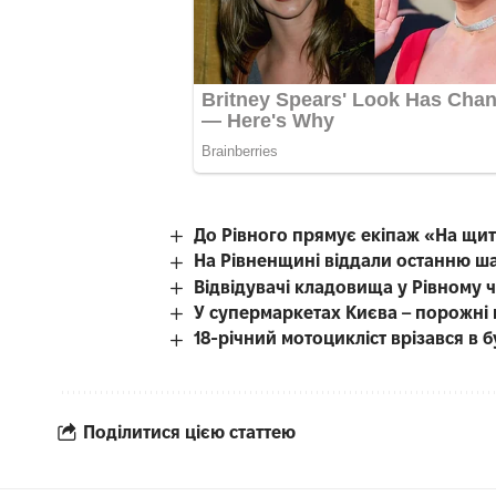
До Рівного прямує екіпаж «На щит
На Рівненщині віддали останню ш
Відвідувачі кладовища у Рівному 
У супермаркетах Києва – порожні
18-річний мотоцикліст врізався в 
Поділитися цією статтею