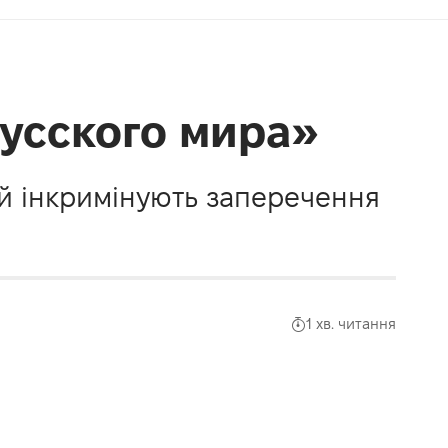
усского мира»
ій інкримінують заперечення
1 хв. читання