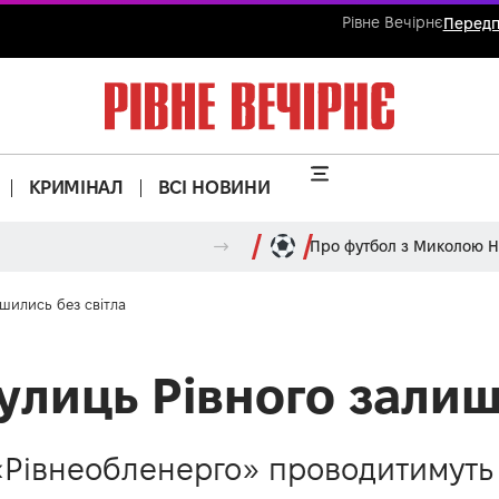
Рівне Вечірнє
Передп
КРИМІНАЛ
ВСІ НОВИНИ
Про футбол з Миколою 
шились без світла
улиць Рівного залиш
«Рівнеобленерго» проводитимуть ч