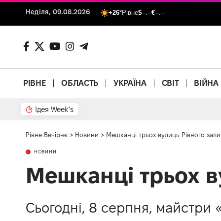
Неділя, 09.08.2026
+26°
Рівне
$
--.--
€
--.--
РІВНЕ
ОБЛАСТЬ
УКРАЇНА
СВІТ
ВІЙНА
Ідея Week's
Залізобетонний аргумент
Рівне Вечірнє
>
Новини
>
Мешканці трьох вулиць Рівного зали
НОВИНИ
Мешканці трьох в
Сьогодні, 8 серпня, майстри 