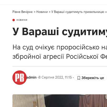
Рівне Вечірнє
>
Новини
>
У Вараші судитимуть прихильницю 
НОВИНИ
У Вараші судитим
На суд очікує проросійсько 
збройної агресії Російської Ф
admin
8 Серпня 2022, 11:15