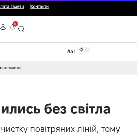
лата газети
Контакти
9
Аа
Несенюком
ились без світла
истку повітряних ліній, тому