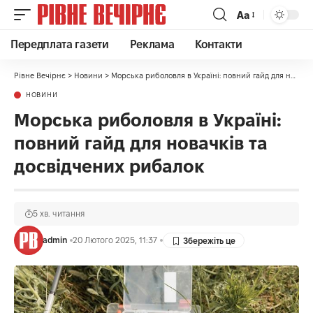
Аа
Передплата газети
Реклама
Контакти
Рівне Вечірнє
>
Новини
>
Морська риболовля в Україні: повний гайд для новачків та досвідчених рибалок
НОВИНИ
Морська риболовля в Україні:
повний гайд для новачків та
досвідчених рибалок
5 хв. читання
admin
20 Лютого 2025, 11:37