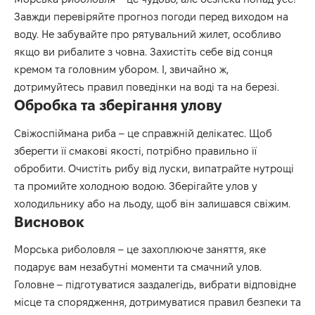
Завжди перевіряйте прогноз погоди перед виходом на
воду. Не забувайте про рятувальний жилет, особливо
якщо ви рибалите з човна. Захистіть себе від сонця
кремом та головним убором. І, звичайно ж,
дотримуйтесь правил поведінки на воді та на березі.
Обробка та зберігання улову
Свіжоспіймана риба – це справжній делікатес. Щоб
зберегти її смакові якості, потрібно правильно її
обробити. Очистіть рибу від луски, випатрайте нутрощі
та промийте холодною водою. Зберігайте улов у
холодильнику або на льоду, щоб він залишався свіжим.
Висновок
Морська риболовля – це захоплююче заняття, яке
подарує вам незабутні моменти та смачний улов.
Головне – підготуватися заздалегідь, вибрати відповідне
місце та спорядження, дотримуватися правил безпеки та