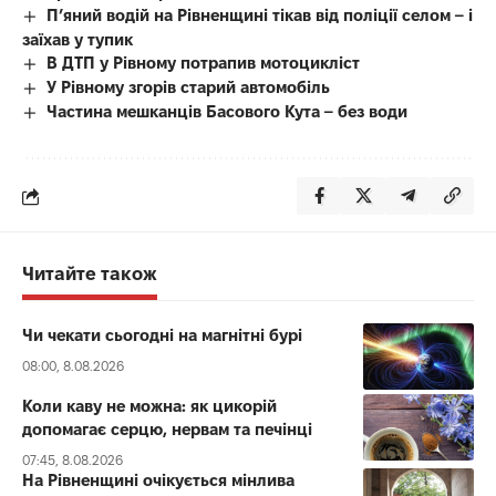
П’яний водій на Рівненщині тікав від поліції селом – і
заїхав у тупик
В ДТП у Рівному потрапив мотоцикліст
У Рівному згорів старий автомобіль
Частина мешканців Басового Кута – без води
Читайте також
Чи чекати сьогодні на магнітні бурі
08:00, 8.08.2026
Коли каву не можна: як цикорій
допомагає серцю, нервам та печінці
07:45, 8.08.2026
На Рівненщині очікується мінлива