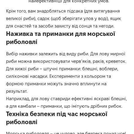
найефективніші для конкретних умов.
Крім того, вам знадобляться підсака (для витягування
великої риби), садок (щоб зберігати улов у воді), ящик
для снастей та засоби захисту від сонця та негоди.
Наживка та приманки для морської
риболовлі
Вибір наживки залежить від виду риби. Для лову мирної
риби можна використовувати черв’яків, раків, креветок.
Для хижої риби – штучні приманки: блешні, воблери,
силіконові насадки. Експерименти з кольором та
формою приманки можуть значно вплинути на
результат.
Наприклад, для лову ставриди ефективні яскраві блешні,
а для камбали – приманки, що імітують дрібних рибок.
Техніка безпеки під час морської
риболовлі
Морська риболовля – це чудово, але безпека понад усе!