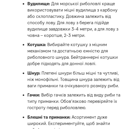
Вудилище:
Для морської риболовлі краще
використовувати міцні вудилища з карбону
або склопластику. Довжина залежить від
способу лову. Для лову з берега підійде
вудилище завдовжки 3-4 метри, а для лову з
човна – коротше, 2-3 метри.
Котушка:
Вибирайте котушку з міцним
механізмом та достатньою ємністю для
риболовного шнура. Бейтраннерні котушки
добре підходять для донної ловлі.
Шнур:
Плетені шнури більш міцні та чутливі,
ніж монофільні. Товщина шнура залежить від
ваги приманки та очікуваного розміру риби.
Гачки:
Вибір гачків залежить від виду риби та
типу приманки. Обов’язково перевіряйте їх
гостроту перед риболовлею.
Блешні та приманки:
Асортимент дуже
широкий. Експериментуйте, щоб знайти