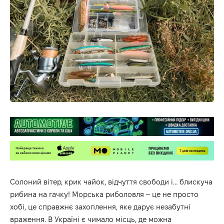
Солоний вітер, крик чайок, відчуття свободи і… блискуча
рибина на гачку! Морська риболовля – це не просто
хобі, це справжнє захоплення, яке дарує незабутні
враження. В Україні є чимало місць, де можна