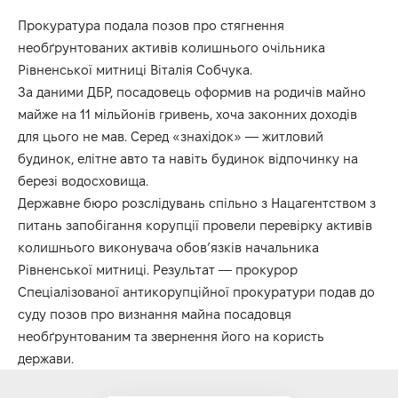
Прокуратура подала позов про стягнення
необґрунтованих активів колишнього очільника
Рівненської митниці Віталія Собчука.
За даними ДБР, посадовець оформив на родичів майно
майже на 11 мільйонів гривень, хоча законних доходів
для цього не мав. Серед «знахідок» — житловий
будинок, елітне авто та навіть будинок відпочинку на
березі водосховища.
Державне бюро розслідувань спільно з Нацагентством з
питань запобігання корупції провели перевірку активів
колишнього виконувача обов’язків начальника
Рівненської митниці. Результат — прокурор
Спеціалізованої антикорупційної прокуратури подав до
суду позов про визнання майна посадовця
необґрунтованим та звернення його на користь
держави.