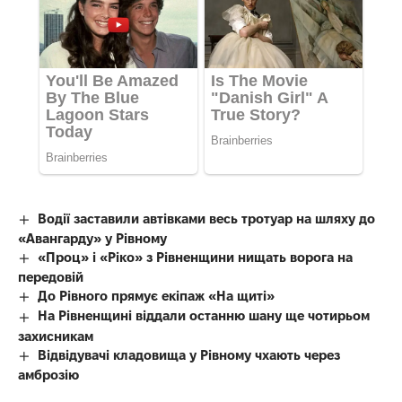
Водії заставили автівками весь тротуар на шляху до
«Авангарду» у Рівному
«Проц» і «Ріко» з Рівненщини нищать ворога на
передовій
До Рівного прямує екіпаж «На щиті»
На Рівненщині віддали останню шану ще чотирьом
захисникам
Відвідувачі кладовища у Рівному чхають через
амброзію