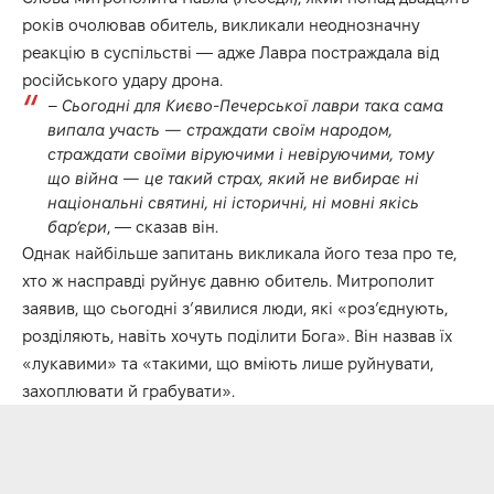
років очолював обитель, викликали неоднозначну
реакцію в суспільстві — адже Лавра постраждала від
російського удару дрона.
–
Сьогодні для Києво-Печерської лаври така сама
випала участь — страждати своїм народом,
страждати своїми віруючими і невіруючими, тому
що війна — це такий страх, який не вибирає ні
національні святині, ні історичні, ні мовні якісь
бар’єри
, — сказав він.
Однак найбільше запитань викликала його теза про те,
хто ж насправді руйнує давню обитель. Митрополит
заявив, що сьогодні з’явилися люди, які «роз’єднують,
розділяють, навіть хочуть поділити Бога». Він назвав їх
«лукавими» та «такими, що вміють лише руйнувати,
захоплювати й грабувати».