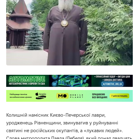
Колишній намісник Києво-Печерської лаври,
уродженець Рівненщини, звинуватив у руйнуванні
святині не російських окупантів, а «лукавих людей».
Слова митрополита Павла (Лебедя), який понад двадцять