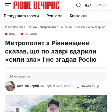
Аа
Передплата газети
Реклама
Контакти
Рівне Вечірнє
>
Новини
>
Митрополит з Рівненщини сказав, що по лаврі вдарили «сили зла» і не згадав Росію
НОВИНИ
ОБЛАСТЬ
Митрополит з Рівненщини
сказав, що по лаврі вдарили
«сили зла» і не згадав Росію
1 хв. читання
Ткаченко Сергій
16 Червня 2026, 16:45