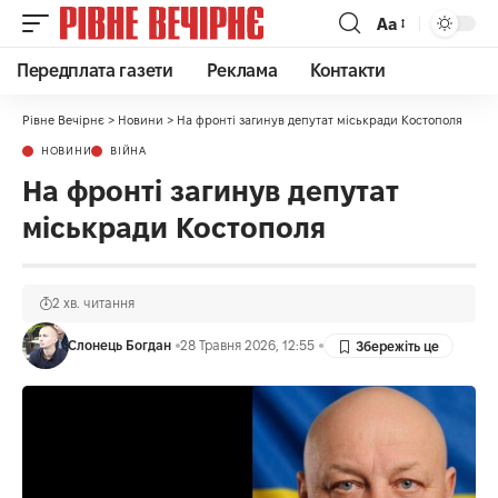
Аа
Передплата газети
Реклама
Контакти
Рівне Вечірнє
>
Новини
>
На фронті загинув депутат міськради Костополя
НОВИНИ
ВІЙНА
На фронті загинув депутат
міськради Костополя
2 хв. читання
Слонець Богдан
28 Травня 2026, 12:55