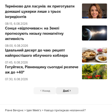
Терміново для ласунів: як приготувати
домашні цукерки лише з трьох
інгредієнтів
08:15, 6.08.2026
Сонце «відпочиває»: на Землі
прогнозують низьку геомагнітну
активність
08:00, 6.08.2026
Ідеальний десерт до чаю: рецепт
найпростішого яблучного коблера
07:45, 6.08.2026
Готуйтеся, Рівненщину сьогодні розпече
аж до +40°
07:30, 6.08.2026
Назад
Далі
Рівне Вечірнє
>
Ідея Week's
>
Навіщо приїжджав незламний?