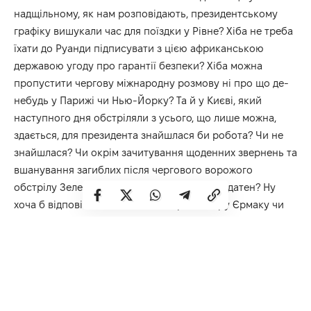
надщільному, як нам розповідають, президентському
графіку вишукали час для поїздки у Рівне? Хіба не треба
їхати до Руанди підписувати з цією африканською
державою угоду про гарантії безпеки? Хіба можна
пропустити чергову міжнародну розмову ні про що де-
небудь у Парижі чи Нью-Йорку? Та й у Києві, який
наступного дня обстріляли з усього, що лише можна,
здається, для президента знайшлася би робота? Чи не
знайшлася? Чи окрім зачитування щоденних звернень та
вшанування загиблих після чергового ворожого
обстрілу Зеленський реально ні на що не здатен? Ну
хоча б відповісти на запитання про підозру Єрмаку чи
про те, хто такий «Вова»? Але ці запитання має йому
хтось задати! А як це зробити, якщо наш незламний
з’являється то тут, то там без жодної зрозумілої логіки?
Коли уникає насправді серйозної розмови з людьми,
замість відосиків під камеру? Врешті причина приїзду
Зеленського до Рівного так і залишилася невідомою