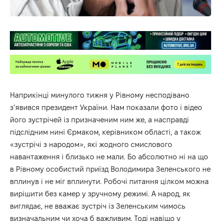
Наприкінці минулого тижня у Рівному несподівано
з’явився президент України. Нам показали фото і відео
його зустрічей із призначеним ним же, а насправді
підслідним нині Єрмаком, керівником області, а також
«зустрічі з народом», які жодного смислового
навантаження і близько не мали. Бо абсолютно ні на що
в Рівному особистий приїзд Володимира Зеленського не
вплинув і не міг вплинути. Робочі питання цілком можна
вирішити без камер у зручному режимі. А народ, як
виглядає, не вважає зустріч із Зеленським чимось
визначальним чи хоча б важливим. Тоді навіщо у