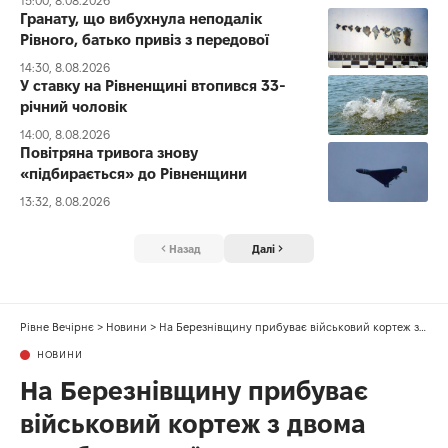
15:00, 8.08.2026
Гранату, що вибухнула неподалік
Рівного, батько привіз з передової
14:30, 8.08.2026
У ставку на Рівненщині втопився 33-
річний чоловік
14:00, 8.08.2026
Повітряна тривога знову
«підбирається» до Рівненщини
13:32, 8.08.2026
Назад
Далі
Рівне Вечірнє
>
Новини
>
На Березнівщину прибуває військовий кортеж з двома загиблими воїнами
НОВИНИ
На Березнівщину прибуває
військовий кортеж з двома