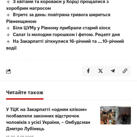
З квітами та короваєм у Корці прощалися з
хоробрим матросом
Втретє за день: повітряна тривога шириться
Рівненщиною
Біля ЦУМу у Рівному прибрали старий кіоск
Салат із молодим горошком і фетою. Рецепт дня
На Закарпатті зіткнулися 16-річний та ….10-річний
водії
Читайте також
У ТЦК на Закарпатті «одним кліком»
позбавляли законних відстрочок
чоловіків з усієї України, – Омбудсман
Дмитро Лубінець