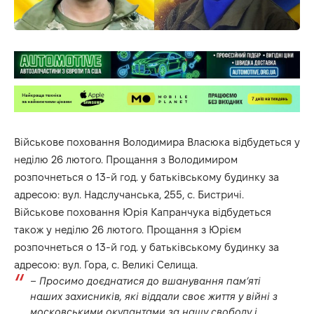
Військове поховання Володимира Власюка відбудеться у
неділю 26 лютого. Прощання з Володимиром
розпочнеться о 13-й год. у батьківському будинку за
адресою: вул. Надслучанська, 255, с. Бистричі.
Військове поховання Юрія Капранчука відбудеться
також у неділю 26 лютого. Прощання з Юрієм
розпочнеться о 13-й год. у батьківському будинку за
адресою: вул. Гора, с. Великі Селища.
– Просимо доєднатися до вшанування пам’яті
наших захисників, які віддали своє життя у війні з
московськими окупантами за нашу свободу і