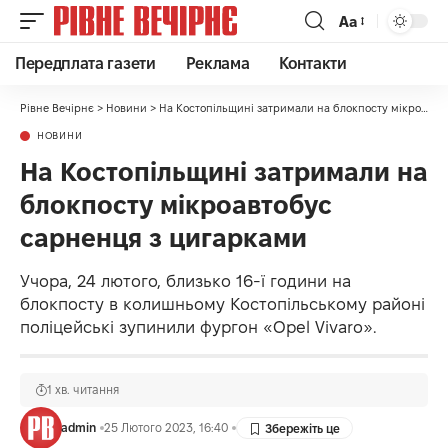
Аа
Передплата газети
Реклама
Контакти
Рівне Вечірнє
>
Новини
>
На Костопільщині затримали на блокпосту мікроавтобус сарненця з цигарками
НОВИНИ
На Костопільщині затримали на
блокпосту мікроавтобус
сарненця з цигарками
Учора, 24 лютого, близько 16-ї години на
блокпосту в колишньому Костопільському районі
поліцейські зупинили фургон «Opel Vivaro».
1 хв. читання
admin
25 Лютого 2023, 16:40