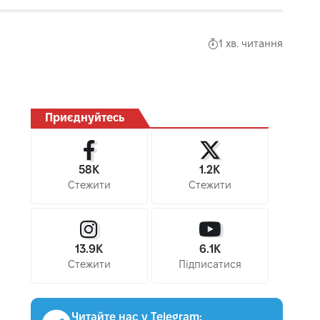
1 хв. читання
Приєднуйтесь
58K
1.2K
Стежити
Стежити
13.9K
6.1K
Стежити
Підписатися
Читайте нас у Telegram: