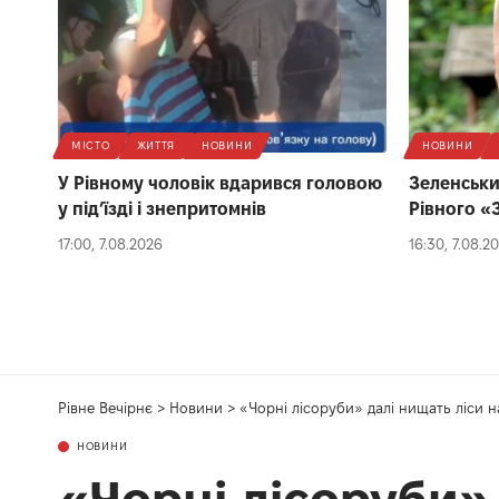
МІСТО
ЖИТТЯ
НОВИНИ
НОВИНИ
У Рівному чоловік вдарився головою
Зеленськи
у під’їзді і знепритомнів
Рівного «
17:00, 7.08.2026
16:30, 7.08.2
Рівне Вечірнє
>
Новини
>
«Чорні лісоруби» далі нищать ліси 
НОВИНИ
«Чорні лісоруби»