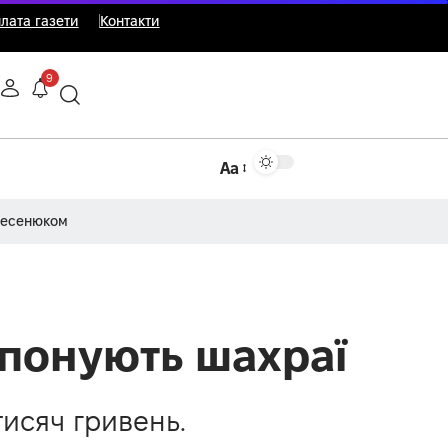
лата газети
Контакти
9
Аа
Несенюком
понують шахраї
тисяч гривень.