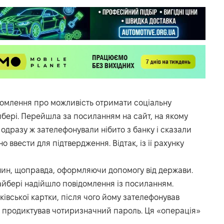
омлення про можливість отримати соціальну
вайбері. Перейшла за посиланням на сайт, на якому
й одразу ж зателефонували нібито з банку і сказали
 ввести для підтвердження. Відтак, із її рахунку
нин, щоправда, оформляючи допомогу від держави.
вайбері надійшло повідомлення із посиланням.
івської картки, після чого йому зателефонував
 продиктував чотиризначний пароль. Ця «операція»