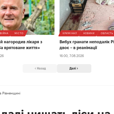
ВІЙНА
МІСТО
КРИМІНАЛ
НОВИНИ
ОБЛАСТЬ
й нагородив лікаря з
Вибух гранати неподалік Р
За врятоване життя»
двоє – в реанімації
026
16:00, 7.08.2026
Назад
Далі
на Рівненщині
 далі нищать ліси на