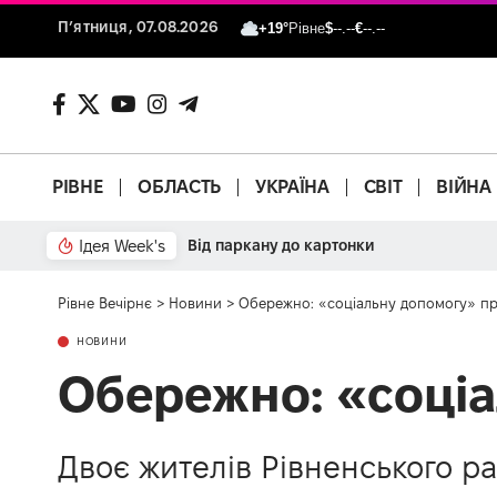
П’ятниця, 07.08.2026
+19°
Рівне
$
--.--
€
--.--
РІВНЕ
ОБЛАСТЬ
УКРАЇНА
СВІТ
ВІЙНА
Ідея Week's
Від паркану до картонки
Рівне Вечірнє
>
Новини
>
Обережно: «соціальну допомогу» п
НОВИНИ
Обережно: «соці
Двоє жителів Рівненського р