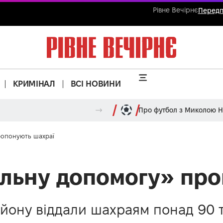
Рівне Вечірнє
Передп
КРИМІНАЛ
ВСІ НОВИНИ
Про футбол з Миколою 
ропонують шахраї
альну допомогу» про
айону віддали шахраям понад 90 