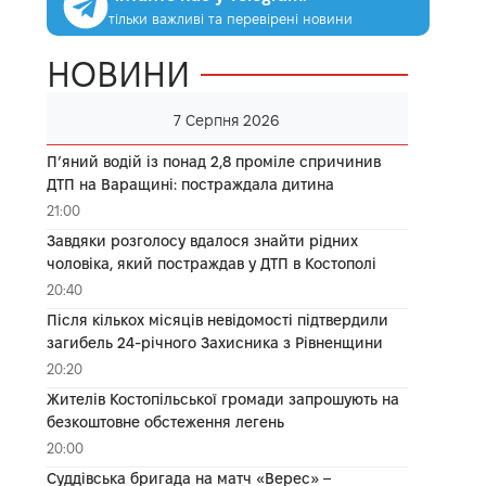
тільки важливі та перевірені новини
НОВИНИ
7 Серпня 2026
П’яний водій із понад 2,8 проміле спричинив
ДТП на Варащині: постраждала дитина
21:00
Завдяки розголосу вдалося знайти рідних
чоловіка, який постраждав у ДТП в Костополі
20:40
Після кількох місяців невідомості підтвердили
загибель 24-річного Захисника з Рівненщини
20:20
Жителів Костопільської громади запрошують на
безкоштовне обстеження легень
20:00
Суддівська бригада на матч «Верес» –