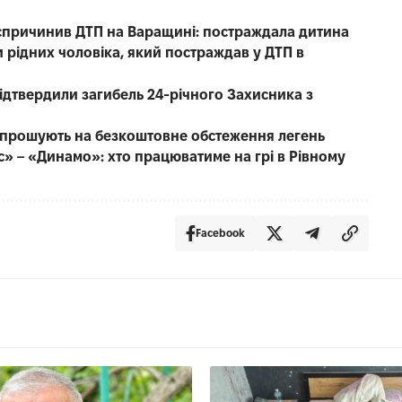
е спричинив ДТП на Варащині: постраждала дитина
 рідних чоловіка, який постраждав у ДТП в
 підтвердили загибель 24-річного Захисника з
запрошують на безкоштовне обстеження легень
с» – «Динамо»: хто працюватиме на грі в Рівному
Facebook