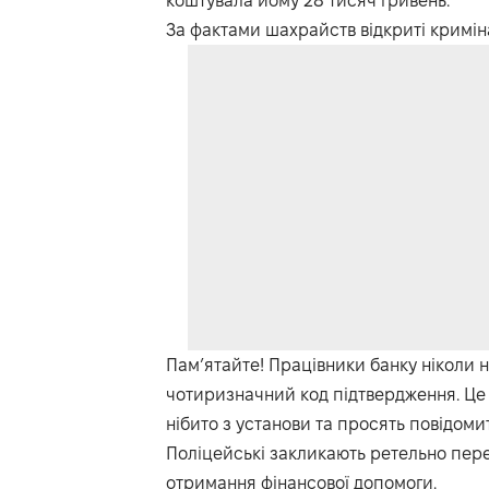
коштувала йому 28 тисяч гривень.
За фактами шахрайств відкриті кримін
Пам’ятайте! Працівники банку ніколи н
чотиризначний код підтвердження. Це 
нібито з установи та просять повідоми
Поліцейські закликають ретельно пере
отримання фінансової допомоги.