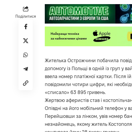
Поділитися
Жителька Острожчини побачила повід
допомогу із Польщі в одній із груп у 
ввела номер платіжної картки. Після ї
повідомили чотири цифри, які необхідно
«списало» 63 895 гривень.
Жертвою аферистів став і костопільча
Опівдні на його мобільний телефон у 
Перейшовши за лінком, увів номер банк
незнайомець, якому житель Костополя