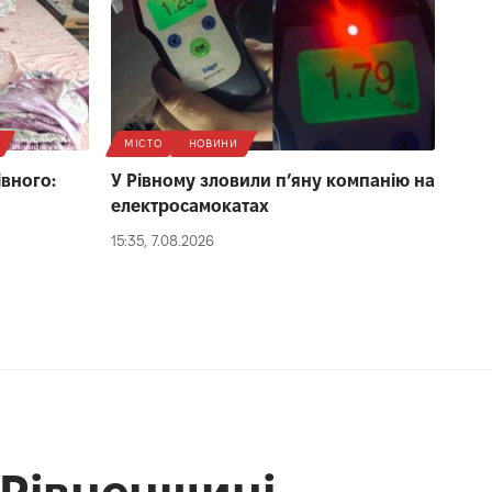
МІСТО
НОВИНИ
івного:
У Рівному зловили п’яну компанію на
електросамокатах
15:35, 7.08.2026
 Рівненщині