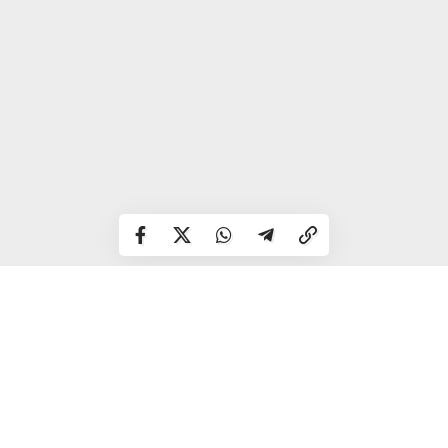
Народні прикмети
Морозний день – весна буде ранньою і теплою, а влітку
не буде дощів.
Немає снігу 18 лютого – чекайте посуху в літній період.
Якщо цього дня тепло, то зима вже закінчилася – можна