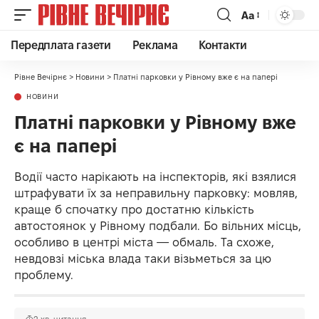
Аа
Передплата газети
Реклама
Контакти
Рівне Вечірнє
>
Новини
>
Платні парковки у Рівному вже є на папері
НОВИНИ
Платні парковки у Рівному вже
є на папері
Водії часто нарікають на інспекторів, які взялися
штрафувати їх за неправильну парковку: мовляв,
краще б спочатку про достатню кількість
автостоянок у Рівному подбали. Бо вільних місць,
особливо в центрі міста — обмаль. Та схоже,
невдовзі міська влада таки візьметься за цю
проблему.