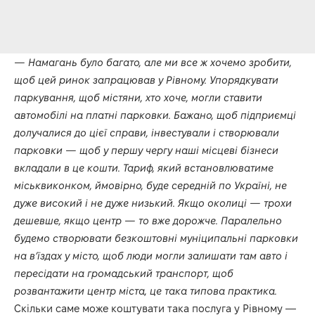
— Намагань було багато, але ми все ж хочемо зробити,
щоб цей ринок запрацював у Рівному. Упорядкувати
паркування, щоб містяни, хто хоче, могли ставити
автомобілі на платні парковки. Бажано, щоб підприємці
долучалися до цієї справи, інвестували і створювали
парковки — щоб у першу чергу наші місцеві бізнеси
вкладали в це кошти. Тариф, який встановлюватиме
міськвиконком, ймовірно, буде середній по Україні, не
дуже високий і не дуже низький. Якщо околиці — трохи
дешевше, якщо центр — то вже дорожче. Паралельно
будемо створювати безкоштовні муніципальні парковки
на в’їздах у місто, щоб люди могли залишати там авто і
пересідати на громадський транспорт, щоб
розвантажити центр міста, це така типова практика.
Скільки саме може коштувати така послуга у Рівному —