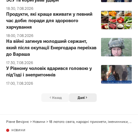
18:30, 7.08.2026
Продукти, які краще вживати у певний
час доби: поради для здорового
харчування
18:00, 7.08.2026
На війні загинув молодший сержант,
який після окупації Енергодара переїхав
до Вараша
17:30, 7.08.2026
У Рівному чоловік вдарився головою у
під’їзді і знепритомнів
17:00, 7.08.2026
Назад
Далі
Рівне Вечірнє
>
Новини
>
18 лютого: свята, народні прикмети, іменинники, події
НОВИНИ