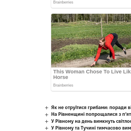
Як не отруїтися грибами: поради в
На Рівненщині попрощалися з п’я
У Рівному на день вимкнуть світл
У Рівному та Тучині тимчасово вим