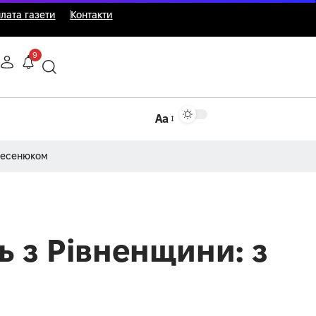
лата газети
Контакти
9
Аа
Несенюком
 з Рівненщини: з