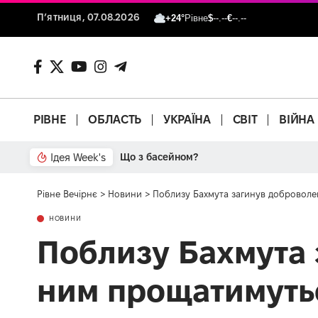
П’ятниця, 07.08.2026
+24°
Рівне
$
--.--
€
--.--
РІВНЕ
ОБЛАСТЬ
УКРАЇНА
СВІТ
ВІЙНА
Ідея Week's
Від паркану до картонки
Рівне Вечірнє
>
Новини
>
Поблизу Бахмута загинув доброволе
НОВИНИ
Поблизу Бахмута 
ним прощатимутьс