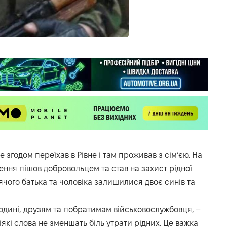
 згодом переїхав в Рівне і там проживав з сім’єю. На
ння пішов добровольцем та став на захист рідної
лячого батька та чоловіка залишилися двоє синів та
одині, друзям та побратимам військовослужбовця, –
іякі слова не зменшать біль утрати рідних. Це важка