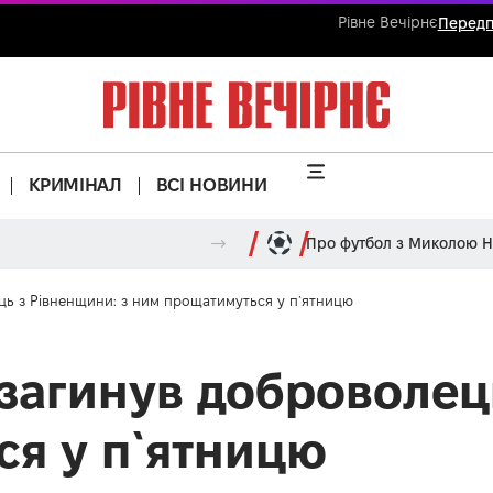
Рівне Вечірнє
Передп
КРИМІНАЛ
ВСІ НОВИНИ
Про футбол з Миколою 
ць з Рівненщини: з ним прощатимуться у п`ятницю
загинув доброволець
я у п`ятницю