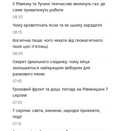
У Рівному та Тучині тимчасово вимкнуть газ: де
саме триватимуть роботи
08:30
Чому кровоточать ясна та як цьому зарадити
08:15
Космічна тиша: чого чекати від геомагнітного
поля цієї п’ятниці
08:00
Секрет ідеального сніданку: чому яйця
залишаються найкращим вибором для
ранкового меню
07:45
Грозовий фронт та дощі: погода на Рівненщині 7
серпня
07:30
7 серпня: свята, іменини, народні прикмети,
події
07:15