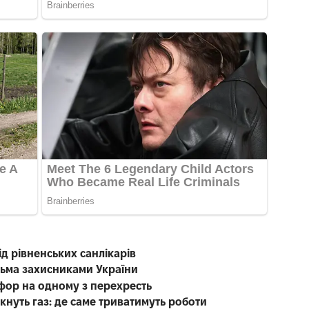
ід рівненських санлікарів
тьма захисниками України
офор на одному з перехресть
кнуть газ: де саме триватимуть роботи