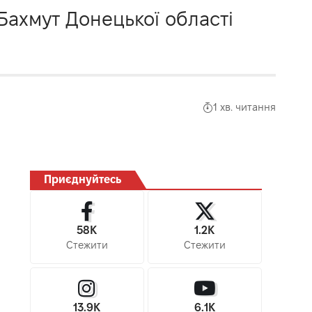
Бахмут Донецької області
1 хв. читання
Приєднуйтесь
58K
1.2K
Стежити
Стежити
13.9K
6.1K