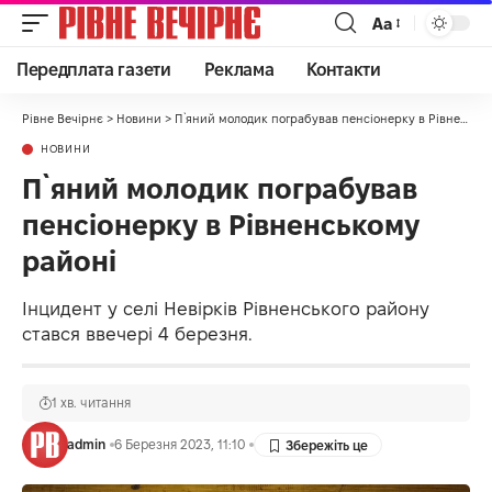
Аа
Передплата газети
Реклама
Контакти
Рівне Вечірнє
>
Новини
>
П`яний молодик пограбував пенсіонерку в Рівненському районі
НОВИНИ
П`яний молодик пограбував
пенсіонерку в Рівненському
районі
Інцидент у селі Невірків Рівненського району
стався ввечері 4 березня.
1 хв. читання
admin
6 Березня 2023, 11:10