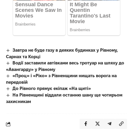
Завтра не буде газу в деяких будинках у Рівному,
Сарнах та Корці
Водії заставили автівками весь тротуар на шляху до
«Авангарду» у Рівному
«Проц» і «Ріко» з Рівненщини нищать ворога на
передовій
До Рівного прямує екіпаж «На щиті»
На Рівненщині віддали останню шану ще чотирьом
захисникам