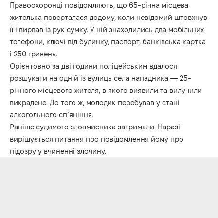
Правоохоронці повідомляють, що 65-річна місцева
жителька поверталася додому, коли невідомий штовхнув
її і вирвав із рук сумку. У ній знаходились два мобільних
телефони, ключі від будинку, паспорт, банківська картка
і 250 гривень.
Орієнтовно за дві години поліцейським вдалося
розшукати на одній із вулиць села нападника — 25-
річного місцевого жителя, в якого виявили та вилучили
викрадене. До того ж, молодик перебував у стані
алкогольного сп’яніння.
Раніше судимого зловмисника затримали. Наразі
вирішується питання про повідомлення йому про
підозру у вчиненні злочину.