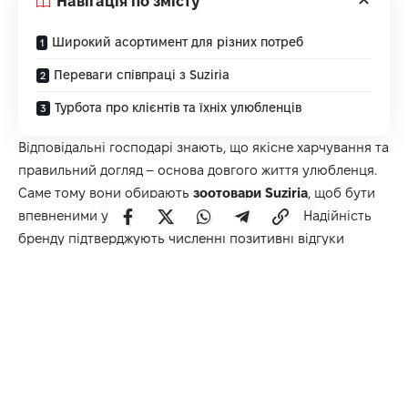
Навігація по змісту
Широкий асортимент для різних потреб
Переваги співпраці з Suziria
Турбота про клієнтів та їхніх улюбленців
Відповідальні господарі знають, що якісне харчування та
правильний догляд – основа довгого життя улюбленця.
Саме тому вони обирають
зоотовари Suziria
, щоб бути
впевненими у безпечності кожної покупки. Надійність
бренду підтверджують численні позитивні відгуки
клієнтів, які помітили покращення стану здоров’я своїх
хвостиків.
Широкий асортимент для різних
потреб
Suziria пропонує розмаїття товарів для домашніх тварин,
що задовольнять запити навіть найвибагливіших