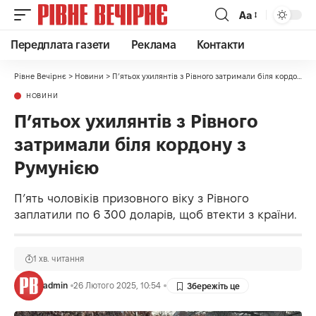
Аа
Передплата газети
Реклама
Контакти
Рівне Вечірнє
>
Новини
>
П’ятьох ухилянтів з Рівного затримали біля кордону з Румунією
НОВИНИ
П’ятьох ухилянтів з Рівного
затримали біля кордону з
Румунією
П’ять чоловіків призовного віку з Рівного
заплатили по 6 300 доларів, щоб втекти з країни.
1 хв. читання
admin
26 Лютого 2025, 10:54