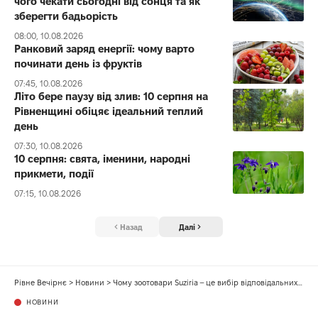
чого чекати сьогодні від сонця та як
зберегти бадьорість
08:00, 10.08.2026
Ранковий заряд енергії: чому варто
починати день із фруктів
07:45, 10.08.2026
Літо бере паузу від злив: 10 серпня на
Рівненщині обіцяє ідеальний теплий
день
07:30, 10.08.2026
10 серпня: свята, іменини, народні
прикмети, події
07:15, 10.08.2026
Назад
Далі
Рівне Вечірнє
>
Новини
>
Чому зоотовари Suziria – це вибір відповідальних власників домашніх тварин?
НОВИНИ