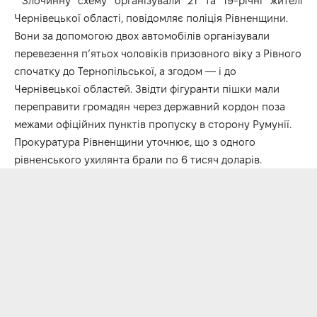
Злочинну схему організували 21 та 19-річні жителі
Чернівецької області, повідомляє поліція Рівненщини.
Вони за допомогою двох автомобілів організували
перевезення п’ятьох чоловіків призовного віку з Рівного
спочатку до Тернопільської, а згодом — і до
Чернівецької областей. Звідти фігуранти пішки мали
переправити громадян через державний кордон поза
межами офіційних пунктів пропуску в сторону Румунії.
Прокуратура Рівненщини уточнює, що з одного
рівненського ухилянта брали по 6 тисяч доларів.