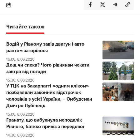
Читайте також
Водій у Рівному завів двигун і авто
раптом загорілося
16:00, 8.08.2026
Дощ чи спека? Чого рівнянам чекати
завтра від погоди
15:30, 8.08.2026
У ТЦК на Закарпатті «одним кліком»
позбавляли законних відстрочок
чоловіків з усієї України, – Омбудсман
Дмитро Лубінець
15:00, 8.08.2026
Гранату, що вибухнула неподалік
Рівного, батько привіз з передової
14:30, 8.08.2026