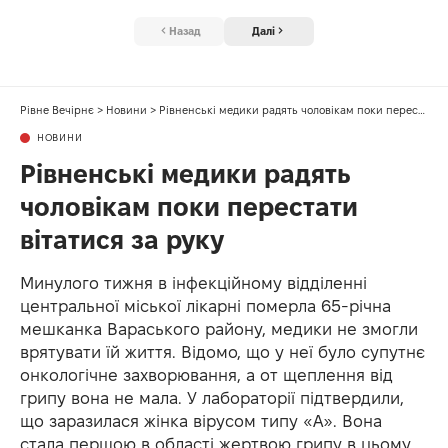
Назад
Далі
Рівне Вечірнє
>
Новини
>
Рівненські медики радять чоловікам поки перестати вітатися за руку
НОВИНИ
Рівненські медики радять
чоловікам поки перестати
вітатися за руку
Минулого тижня в інфекційному відділенні
центральної міської лікарні померла 65-річна
мешканка Вараського району, медики не змогли
врятувати їй життя. Відомо, що у неї було супутнє
онкологічне захворювання, а от щеплення від
грипу вона не мала. У лабораторії підтвердили,
що заразилася жінка вірусом типу «А». Вона
стала першою в області жертвою грипу в цьому