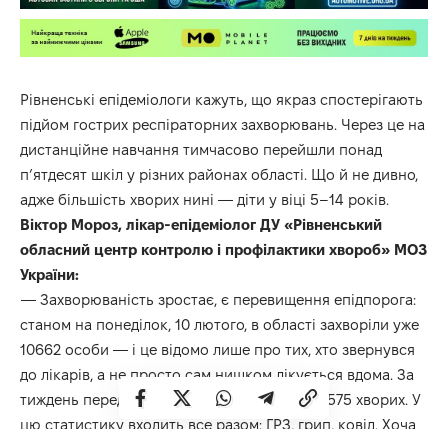
Рівненські епідеміологи кажуть, що якраз спостерігають
підйом гострих респіраторних захворювань. Через це на
дистанційне навчання тимчасово перейшли понад
п’ятдесят шкіл у різних районах області. Що й не дивно,
адже більшість хворих нині — діти у віці 5–14 років.
Віктор Мороз, лікар-епідеміолог ДУ «Рівненський
обласний центр контролю і профілактики хвороб» МОЗ
України:
— Захворюваність зростає, є перевищення епідпорога:
станом на понеділок, 10 лютого, в області захворіли уже
10662 особи — і це відомо лише про тих, хто звернувся
до лікарів, а не просто сам нишком лікується вдома. За
тиждень перед тим ми фіксували цифру у 8575 хворих. У
цю статистику входить все разом: ГРЗ, грип, ковід. Хоча