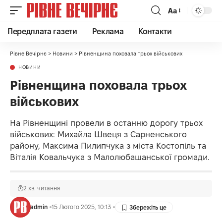
Аа
Передплата газети
Реклама
Контакти
Рівне Вечірнє
>
Новини
>
Рівненщина поховала трьох військових
НОВИНИ
Рівненщина поховала трьох
військових
На Рівненщині провели в останню дорогу трьох
військових: Михайла Швеця з Сарненського
району, Максима Пилипчука з міста Костопіль та
Віталія Ковальчука з Малолюбашанської громади.
2 хв. читання
admin
15 Лютого 2025, 10:13