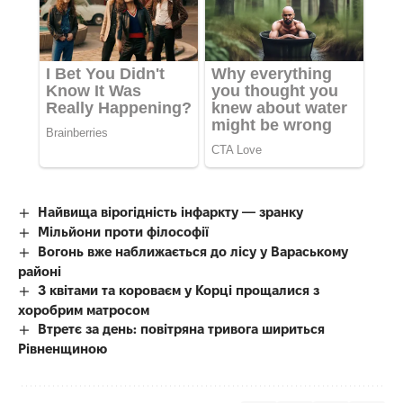
Найвища вірогідність інфаркту — зранку
Мільйони проти філософії
Вогонь вже наближається до лісу у Вараському
районі
З квітами та короваєм у Корці прощалися з
хоробрим матросом
Втретє за день: повітряна тривога шириться
Рівненщиною