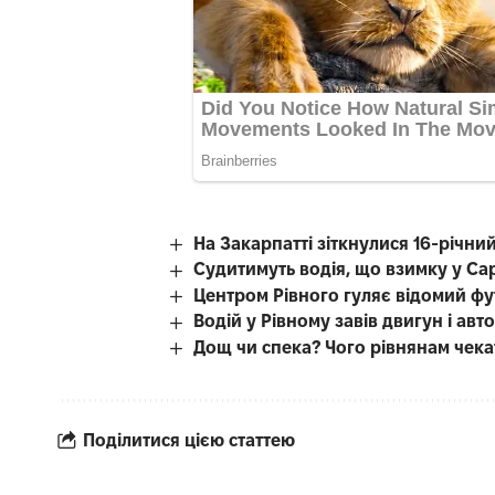
На Закарпатті зіткнулися 16-річний
Судитимуть водія, що взимку у Са
Центром Рівного гуляє відомий фу
Водій у Рівному завів двигун і авт
Дощ чи спека? Чого рівнянам чека
Поділитися цією статтею