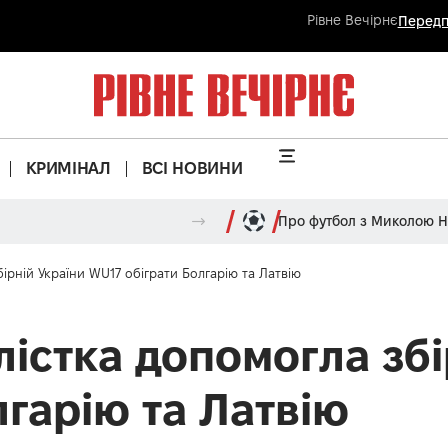
Рівне Вечірнє
Передп
КРИМІНАЛ
ВСІ НОВИНИ
Про футбол з Миколою 
ірній України WU17 обіграти Болгарію та Латвію
істка допомогла збі
гарію та Латвію