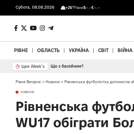
Субота, 08.08.2026
+26°
Рівне
$
--.--
€
--.--
РІВНЕ
ОБЛАСТЬ
УКРАЇНА
СВІТ
ВІЙНА
Ідея Week's
Що з басейном?
Рівне Вечірнє
>
Новини
>
Рівненська футболістка допомогла зб
НОВИНИ
Рівненська футбол
WU17 обіграти Бол