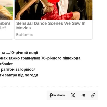
 та ….10-річний водії
рнах тяжко травмував 76-річного пішохода
тболіст
о раптом загорілося
ти завтра від погоди
Facebook