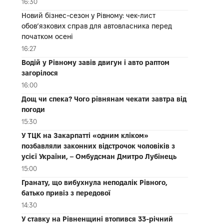
16:30
Новий бізнес-сезон у Рівному: чек-лист
обов’язкових справ для автовласника перед
початком осені
16:27
Водій у Рівному завів двигун і авто раптом
загорілося
16:00
Дощ чи спека? Чого рівнянам чекати завтра від
погоди
15:30
У ТЦК на Закарпатті «одним кліком»
позбавляли законних відстрочок чоловіків з
усієї України, – Омбудсман Дмитро Лубінець
15:00
Гранату, що вибухнула неподалік Рівного,
батько привіз з передової
14:30
У ставку на Рівненщині втопився 33-річний