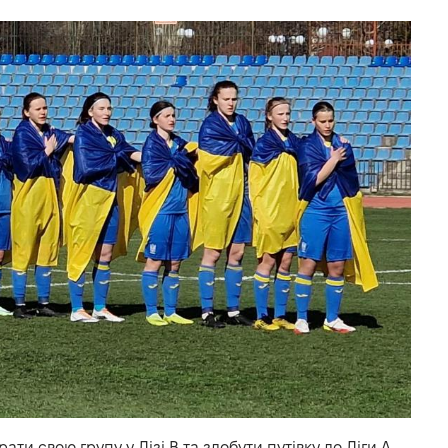
ти свою групу у Лізі В та здобути путівку до Ліги А