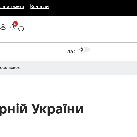
лата газети
Контакти
9
Аа
Несенюком
рній України