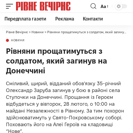
Аа
Передплата газети
Реклама
Контакти
Рівне Вечірнє
>
Новини
>
Рівняни прощатимуться з солдатом, який загинув на Донеччині
НОВИНИ
Рівняни прощатимуться з
солдатом, який загинув на
Донеччині
Сміливий, щирий, відданий обов'язку 35-річний
Олександр Заруба загинув у бою в районі села
Ступочки на Донеччині. Прощання із Героєм
відбудеться у вівторок, 28 лютого, о 10:00 на
майдані Незалежності в Рівному. За тим похорон
здійснюватимуть у Свято-Покровському соборі.
Поховають його на Алеї Героїв на кладовищі
“Нове”.