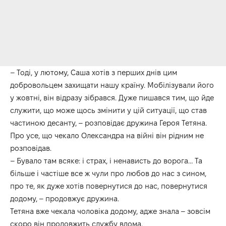
– Тоді, у лютому, Саша хотів з перших днів цим
добровольцем захищати нашу країну. Мобілізували його
у жовтні, він відразу зібрався. Дуже пишався тим, що йде
служити, що може щось змінити у цій ситуації, що став
частиною десанту, – розповідає дружина Героя Тетяна.
Про усе, що чекало Олександра на війні він рідним не
розповідав.
– Бувало там всяке: і страх, і ненависть до ворога… Та
більше і частіше все ж чули про любов до нас з сином,
про те, як дуже хотів повернутися до нас, повернутися
додому, – продовжує дружина.
Тетяна вже чекала чоловіка додому, адже знала – зовсім
скоро він продовжить службу вдома.