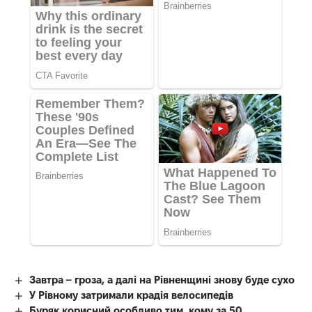
Завтра – гроза, а далі на Рівненщині знову буде сухо
У Рівному затримали крадія велосипедів
Буряк корисний особливо тим, кому за 50