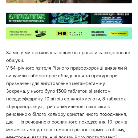
За місцями проживань чоловіків провели санкціоновані
обшуки.
У 54-річного жителя Рівного правоохоронці виявили й
вилучили лабораторне обладнання та прекурсори,
призначені для виготовлення метамфетаміну.
Зокрема, у нього було 1309 таблеток зі вмістом
псевдоефедрину, 10 літрів соляної кислоти, 8 таблеток
«бупренорфіну», три поліетиленові пакетики з
речовиною білого кольору кристалічного походження,
два — із речовиною рослинного походження, 10 грамів
метамфетаміну, скляні ємності різної форми та об’єму,
електронні ваги та інші докази його протиправної