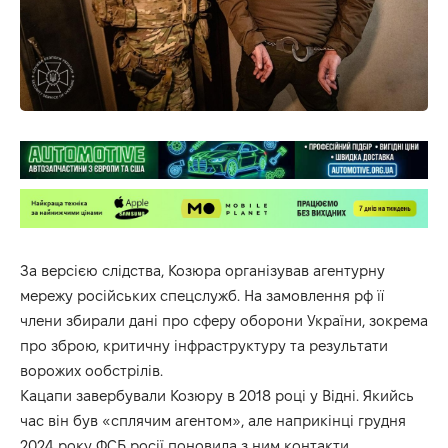
За версією слідства, Козюра організував агентурну
мережу російських спецслужб. На замовлення рф її
члени збирали дані про сферу оборони України, зокрема
про зброю, критичну інфраструктуру та результати
ворожих ообстрілів.
Кацапи завербували Козюру в 2018 році у Відні. Якийсь
час він був «сплячим агентом», але наприкінці грудня
2024 року ФСБ росії поновила з ним контакти.