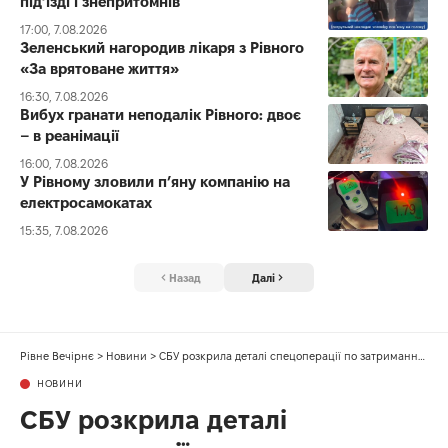
під’їзді і знепритомнів
17:00, 7.08.2026
Зеленський нагородив лікаря з Рівного
«За врятоване життя»
16:30, 7.08.2026
Вибух гранати неподалік Рівного: двоє
– в реанімації
16:00, 7.08.2026
У Рівному зловили п’яну компанію на
електросамокатах
15:35, 7.08.2026
Назад
Далі
Рівне Вечірнє
>
Новини
>
СБУ розкрила деталі спецоперації по затриманню у своїх лавах «щура»
НОВИНИ
СБУ розкрила деталі