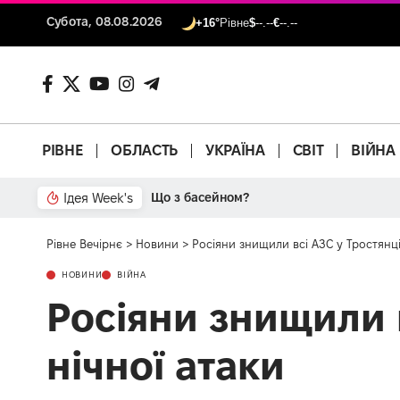
Субота, 08.08.2026
+16°
Рівне
$
--.--
€
--.--
РІВНЕ
ОБЛАСТЬ
УКРАЇНА
СВІТ
ВІЙНА
Ідея Week's
Від паркану до картонки
Рівне Вечірнє
>
Новини
>
Росіяни знищили всі АЗС у Тростянці
НОВИНИ
ВІЙНА
Росіяни знищили в
нічної атаки