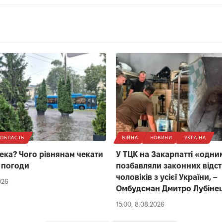
ОБЛАСТЬ
ВІЙНА
НОВИНИ
УКРАЇНА
ека? Чого рівнянам чекати
У ТЦК на Закарпатті «одни
д погоди
позбавляли законних відс
чоловіків з усієї України, –
026
Омбудсман Дмитро Лубіне
15:00, 8.08.2026