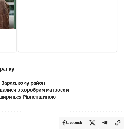
зранку
у Вараському районі
ощалися з хоробрим матросом
а шириться Рівненщиною
Facebook