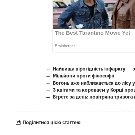
Найвища вірогідність інфаркту — 
Мільйони проти філософії
Вогонь вже наближається до лісу 
З квітами та короваєм у Корці пр
Втретє за день: повітряна тривог
Поділитися цією статтею