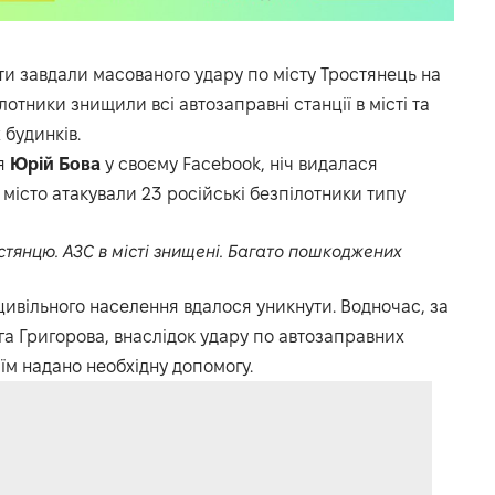
нти завдали масованого удару по місту Тростянець на
отники знищили всі автозаправні станції в місті та
 будинків.
ця
Юрій Бова
у своєму Facebook, ніч видалася
місто атакували 23 російські безпілотники типу
тянцю. АЗС в місті знищені. Багато пошкоджених
ивільного населення вдалося уникнути. Водночас, за
а Григорова, внаслідок удару по автозаправних
їм надано необхідну допомогу.