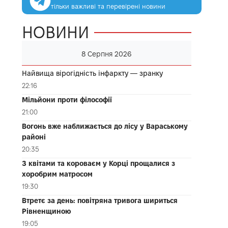
тільки важливі та перевірені новини
НОВИНИ
8 Серпня 2026
Найвища вірогідність інфаркту — зранку
22:16
Мільйони проти філософії
21:00
Вогонь вже наближається до лісу у Вараському
районі
20:35
З квітами та короваєм у Корці прощалися з
хоробрим матросом
19:30
Втретє за день: повітряна тривога шириться
Рівненщиною
19:05