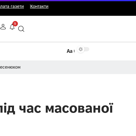
лата газети
Контакти
9
Аа
Несенюком
під час масованої