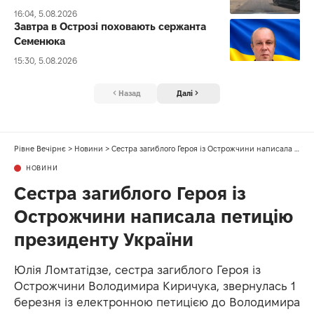
16:04, 5.08.2026
Завтра в Острозі поховають сержанта
Семенюка
15:30, 5.08.2026
Назад
Далі
Рівне Вечірнє
>
Новини
>
Сестра загиблого Героя із Острожчини написала петицію президенту України
НОВИНИ
Сестра загиблого Героя із
Острожчини написала петицію
президенту України
Юлія Ломтатідзе, сестра загиблого Героя із
Острожчини Володимира Киричука, звернулась 1
березня із електронною петицією до Володимира