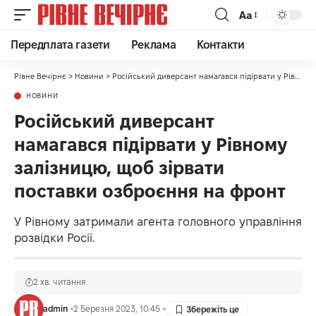
Аа
Передплата газети
Реклама
Контакти
Рівне Вечірнє
>
Новини
>
Російський диверсант намагався підірвати у Рівному залізницю, щоб зірвати поставки озброєння на фронт
НОВИНИ
Російський диверсант
намагався підірвати у Рівному
залізницю, щоб зірвати
поставки озброєння на фронт
У Рівному затримали агента головного управління
розвідки Росії.
2 хв. читання
admin
2 Березня 2023, 10:45