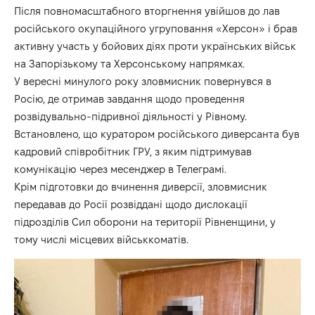
Після повномасштабного вторгнення увійшов до лав
російського окупаційного угруповання «Херсон» і брав
активну участь у бойових діях проти українських військ
на Запорізькому та Херсонському напрямках.
У вересні минулого року зловмисник повернувся в
Росію, де отримав завдання щодо проведення
розвідувально-підривної діяльності у Рівному.
Встановлено, що куратором російського диверсанта був
кадровий співробітник ГРУ, з яким підтримував
комунікацію через месенджер в Телеграмі.
Крім підготовки до вчинення диверсії, зловмисник
передавав до Росії розвіддані щодо дислокації
підрозділів Сил оборони на території Рівненщини, у
тому числі місцевих військкоматів.