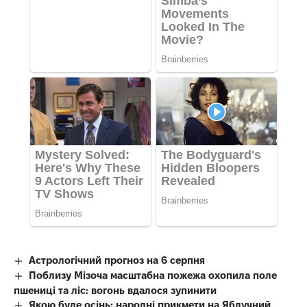
Астрологічний прогноз на 6 серпня
Поблизу Мізоча масштабна пожежа охопила поле
пшениці та ліс: вогонь вдалося зупинити
Якою буде осінь: народні прикмети на Яблучний