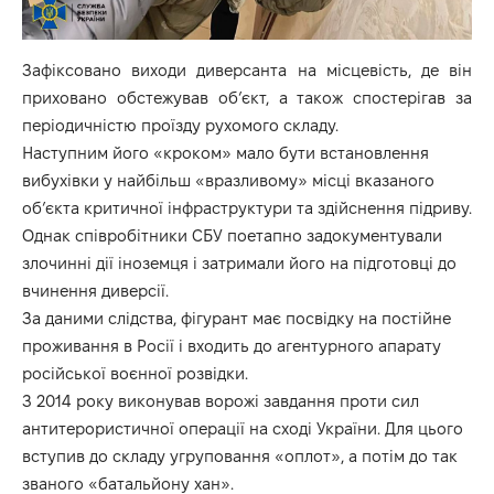
Зафіксовано виходи диверсанта на місцевість, де він
приховано обстежував об’єкт, а також спостерігав за
періодичністю проїзду рухомого складу.
Наступним його «кроком» мало бути встановлення
вибухівки у найбільш «вразливому» місці вказаного
об’єкта критичної інфраструктури та здійснення підриву.
Однак співробітники СБУ поетапно задокументували
злочинні дії іноземця і затримали його на підготовці до
вчинення диверсії.
За даними слідства, фігурант має посвідку на постійне
проживання в Росії і входить до агентурного апарату
російської воєнної розвідки.
З 2014 року виконував ворожі завдання проти сил
антитерористичної операції на сході України. Для цього
вступив до складу угруповання «оплот», а потім до так
званого «батальйону хан».