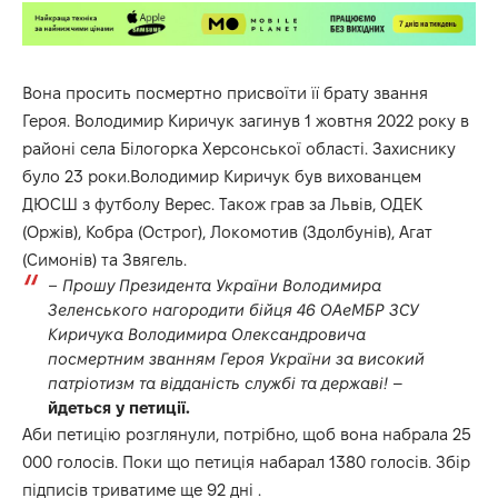
Вона просить посмертно присвоїти її брату звання
Героя. Володимир Киричук загинув 1 жовтня 2022 року в
районі села Білогорка Херсонської області. Захиснику
було 23 роки.Володимир Киричук був вихованцем
ДЮСШ з футболу Верес. Також грав за Львів, ОДЕК
(Оржів), Кобра (Острог), Локомотив (Здолбунів), Агат
(Симонів) та Звягель.
– Прошу Президента України Володимира
Зеленського нагородити бійця 46 ОАеМБР ЗСУ
Киричука Володимира Олександровича
посмертним званням Героя України за високий
патріотизм та відданість службі та державі!
–
йдеться у
петиції.
Аби петицію розглянули, потрібно, щоб вона набрала 25
000 голосів. Поки що петиція набарал 1380 голосів. Збір
підписів триватиме ще 92 дні .