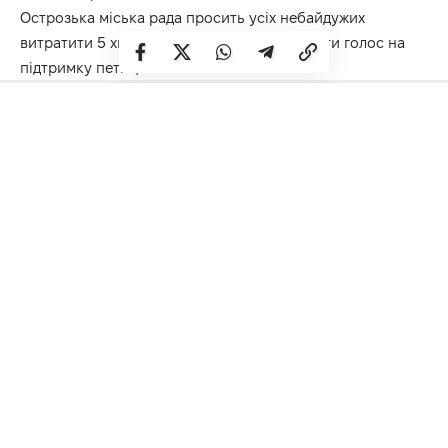
Острозька міська рада
просить усіх небайдужих
витратити 5 хвилин власного часу та віддати голос на
підтримку петиції.