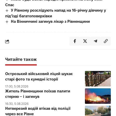
Спас
У Рівному розслідують напад на 16-річну дівчину у
під’їзді багатоповерхівки
На Вінниччині загинув лікар з Рівненщини
Читайте також
Острозький військовий ліцей шукає
старі фото та кумедні історії
17:00, 5.08.2026
Житель Рівненщини поїхав палити
стерню – і загинув
16:30, 5.08.2026
Нетверезий водій втікав від поліції
через все Рівне