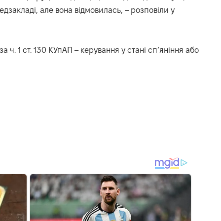
едзакладі, але вона відмовилась, –
розповіли
у
а ч. 1 ст. 130 КУпАП – керування у стані сп’яніння або