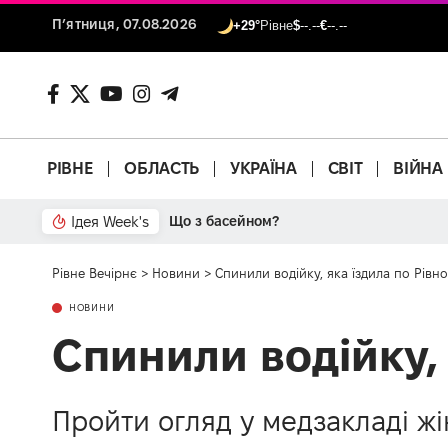
П’ятниця, 07.08.2026
+29°
Рівне
$
--.--
€
--.--
РІВНЕ
ОБЛАСТЬ
УКРАЇНА
СВІТ
ВІЙНА
Ідея Week's
Що з басейном?
Рівне Вечірнє
>
Новини
>
Спинили водійку, яка їздила по Рівн
НОВИНИ
Спинили водійку,
Пройти огляд у медзакладі жі