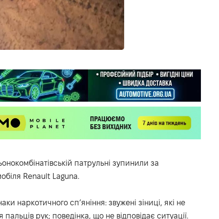
ьонокомбінатівській патрульні зупинили за
обіля Renault Laguna.
аки наркотичного сп’яніння: звужені зіниці, які не
 пальців рук; поведінка, що не відповідає ситуації.