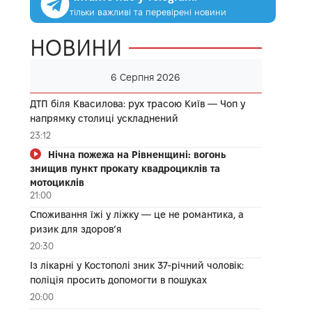
тільки важливі та перевірені новини
НОВИНИ
6 Серпня 2026
ДТП біля Квасилова: рух трасою Київ — Чоп у
напрямку столиці ускладнений
23:12
Нічна пожежа на Рівненщині: вогонь
знищив пункт прокату квадроциклів та
мотоциклів
21:00
Споживання їжі у ліжку — це не романтика, а
ризик для здоров’я
20:30
Із лікарні у Костополі зник 37-річний чоловік:
поліція просить допомогти в пошуках
20:00