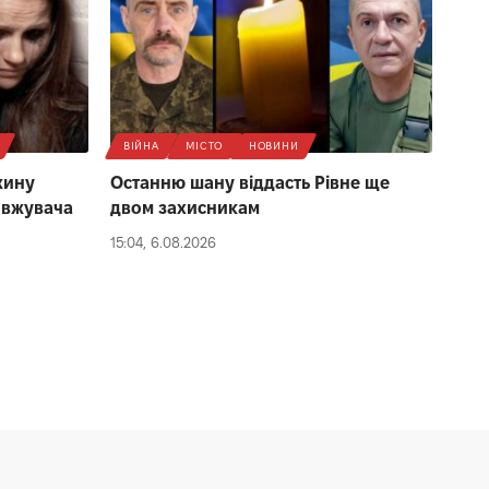
ВІЙНА
МІСТО
НОВИНИ
жину
Останню шану віддасть Рівне ще
овжувача
двом захисникам
15:04, 6.08.2026