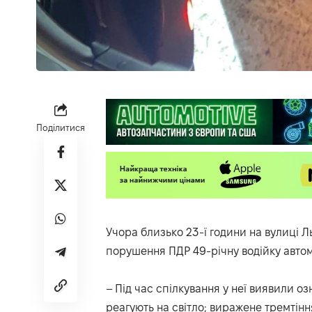
Поділитися
Учора близько 23-ї години на вулиці Л
порушення ПДР 49-річну водійку автом
– Під час спілкування у неї виявили озн
реагують на світло; виражене тремтіння