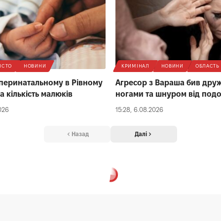
ІСТО
НОВИНИ
КРИМІНАЛ
НОВИНИ
ОБЛАСТЬ
 перинатальному в Рівному
Агресор з Вараша бив дру
а кількість малюків
ногами та шнуром від под
026
15:28, 6.08.2026
Назад
Далі