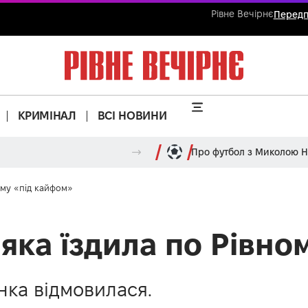
Рівне Вечірнє
Передп
КРИМІНАЛ
ВСІ НОВИНИ
Про футбол з Миколою 
ому «під кайфом»
 яка їздила по Рівно
нка відмовилася.