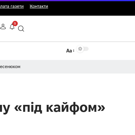
лата газети
Контакти
9
Аа
Несенюком
му «під кайфом»