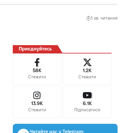
1 хв. читання
Приєднуйтесь
58K
1.2K
Стежити
Стежити
13.9K
6.1K
Стежити
Підписатися
Читайте нас у Telegram: