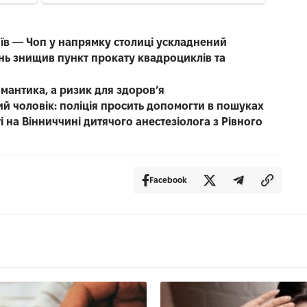
иїв — Чоп у напрямку столиці ускладнений
нь знищив пункт прокату квадроциклів та
омантика, а ризик для здоров’я
чний чоловік: поліція просить допомогти в пошуках
 на Вінниччині дитячого анестезіолога з Рівного
Facebook