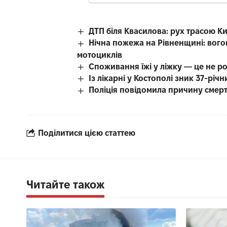
ДТП біля Квасилова: рух трасою К
Нічна пожежа на Рівненщині: вого
мотоциклів
Споживання їжі у ліжку — це не р
Із лікарні у Костополі зник 37-рі
Поліція повідомила причину смерті
Поділитися цією статтею
Читайте також