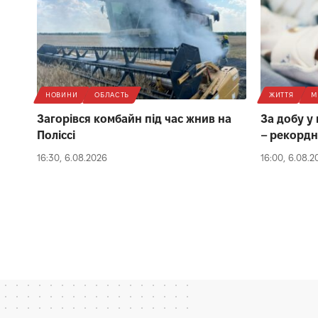
НОВИНИ
ОБЛАСТЬ
ЖИТТЯ
М
Загорівся комбайн під час жнив на
За добу у
Поліссі
– рекордн
16:30, 6.08.2026
16:00, 6.08.2