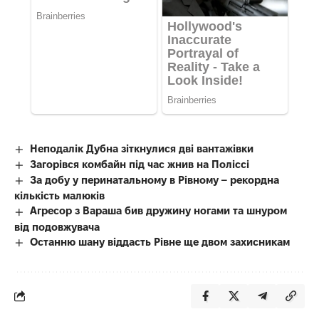
Неподалік Дубна зіткнулися дві вантажівки
Загорівся комбайн під час жнив на Поліссі
За добу у перинатальному в Рівному – рекордна
кількість малюків
Агресор з Вараша бив дружину ногами та шнуром
від подовжувача
Останню шану віддасть Рівне ще двом захисникам