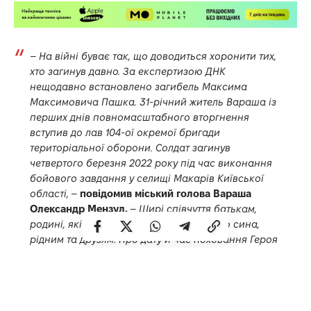
–
На війні буває так, що доводиться хоронити тих,
хто загинув давно. За експертизою ДНК
нещодавно встановлено загибель Максима
Максимовича Пашка. 31-річний житель Вараша із
перших днів повномасштабного вторгнення
вступив до лав 104-ої окремої бригади
територіальної оборони. Солдат загинув
четвертого березня 2022 року під час виконання
бойового завдання у селищі Макарів Київської
області,
–
повідомив міський голова Вараша
Олександр Мензул.
–
Щирі співчуття батькам,
родині, які майже рік не знали про долю сина,
рідним та друзям. Про дату й час поховання Героя
повідомимо згодом. Вічна пам’ять Герою…