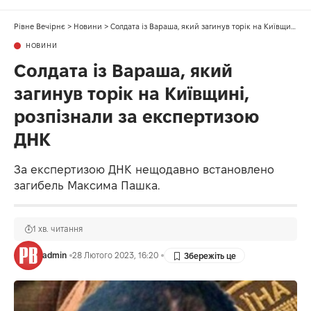
Рівне Вечірнє
>
Новини
>
Солдата із Вараша, який загинув торік на Київщині, розпізнали за експертизою ДНК
НОВИНИ
Солдата із Вараша, який
загинув торік на Київщині,
розпізнали за експертизою
ДНК
За експертизою ДНК нещодавно встановлено
загибель Максима Пашка.
1 хв. читання
admin
28 Лютого 2023, 16:20