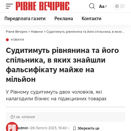
Аа
Передплата газети
Реклама
Контакти
Рівне Вечірнє
>
Новини
>
Судитимуть рівнянина та його спільника, в яких знайшли фальсифікату майже на мільйон
НОВИНИ
Судитимуть рівнянина та його
спільника, в яких знайшли
фальсифікату майже на
мільйон
У Рівному судитимуть двох чоловіків, які
налагодили бізнес на підакцизних товарах
1 хв. читання
admin
28 Лютого 2023, 16:40