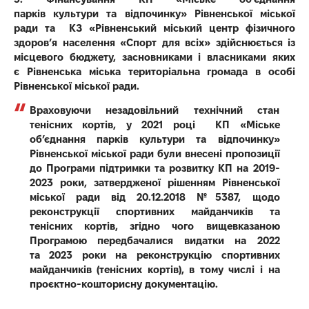
парків
культури та відпочинку» Рівненської міської
ради
та КЗ «Рівненський міський центр фізичного
здоров’я населення «Спорт для
всіх» здійснюється із
місцевого бюджету, засновниками і власниками яких
є
Рівненська міська територіальна громада в особі
Рівненської міської ради.
В
раховуючи незадовільний технічний стан
тенісних кортів, у
2021 році
КП «Міське
об’єднання парків
культури та відпочинку»
Рівненської міської ради були внесені пропозиції
до Програми
підтримки та розвитку КП
на 2019-
2023 роки, затвердженої рішенням Рівненської
міської ради
від 20.12.2018 №5387, щодо
реконструкції спортивних майданчиків та
тенісних
кортів, згідно чого вищевказаною
Програмою передбачалися видатки на 2022
та
2023 роки на реконструкцію спортивних
майданчиків (тенісних кортів), в тому
числі і на
проєктно-кошторисну документацію.