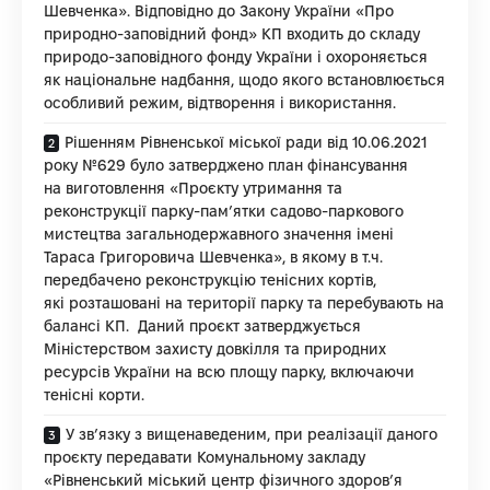
Шевченка». Відповідно до Закону України «Про
природно-заповідний фонд» КП входить до складу
природо-заповідного фонду України і охороняється
як національне надбання, щодо якого встановлюється
особливий режим, відтворення і використання.
Рішенням Рівненської міської ради від 10.06.2021
року №629 було затверджено план фінансування
на виготовлення «Проєкту утримання та
реконструкції парку-пам’ятки садово-паркового
мистецтва загальнодержавного значення імені
Тараса Григоровича Шевченка», в якому в т.ч.
передбачено реконструкцію тенісних кортів,
які розташовані на території парку та перебувають на
балансі КП. Даний проєкт затверджується
Міністерством захисту довкілля та природних
ресурсів України на всю площу парку, включаючи
тенісні корти.
У зв’язку з вищенаведеним, при реалізації даного
проєкту передавати Комунальному закладу
«Рівненський міський центр фізичного здоров’я