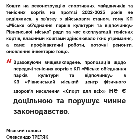
Кошти
на реконструкцію спортивних майданчиків та
тенісних кортів на протязі 2022-2023
років не
виділялися, у зв’язку з військовим станом, тому КП
«Міське об’єднання
парків культури та відпочинку»
Рівненської міської ради за час експлуатації
тенісних
кортів, власними коштами здійснювало їхнє утримання,
а саме:
профілактичні роботи, поточні ремонти,
оновлення інвентарю тощо.
Враховуючи вищевикладене,
пропозиція
щодо
передачі тенісних кортів з КП «Міське об’єднання
парків культури та
відпочинку» в
КЗ
«Рівненський міський центр фізичного
не є
здоров’я населення «Спорт для
всіх»
доцільною та порушує чинне
законодавство
.
Міський
голова
Олександр ТРЕТЯК