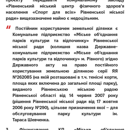
«Рівненський міський центр
фізичного здоров’я
населення «Спорт для всіх» Рівненської міської
ради»
вищезазначене майно
є недоцільним.
Постійним користувачем земельної ділянки
є
Комунальне підприємство «Міське об’єднання
парків культури та відпочинку»
Рівненської
міської ради (колишня назва Державне-
комунальне підприємство
«Міське об’єднання
парків культури та відпочинку» м. Рівного) згідно
Державного
акту на право постійного
користування земельною ділянкою серії ЯЯ
№262085 (на
якій розташовані в т.ч. тенісні корти,
площа яких включена до загальної площі
парку),
виданого Рівненською міською радою
Рівненської області від 14 червня
2007 року
(рішення Рівненської міської ради від 17 жовтня
2006 року №290),
цільове призначення якої – для
обслуговування парку культури ім.
Тараса
Шевченка.
3.
Фінансування КП
«Міське об’єднання