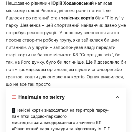
Нещодавно рівнянин
Юрій Ходаковський
написав
міському голові Рівного дві електронні петиції, де
йшлося про поганий стан
тенісних кортів
біля “Ліону” у
парку Шевченка – цей спортивний майданчик давно уже
потребує реконструкції. У першому звернення автор
просив створити робочу групу
, яка зайнялася би цим
питанням. А у другій –
запропонував
владі передати
старі корти на баланс міського КЗ “Спорт для всіх”, бо
так, на його думку, було би логічніше. Ще й дозволило би
потім громадським організаціям шукати спонсорів або
грантові кошти для оновлення кортів. Однак виявилося,
що не все так просто.
Навігація по змісту
Тенісні корти знаходяться на території парку-
пам’ятки садово-паркового
мистецтва загальнодержавного значення КП
«Рівненський парк культури та відпочинку ім. Т. Г.