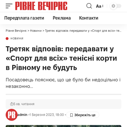
Аа
Передплата газети
Реклама
Контакти
Рівне Вечірнє
>
Новини
>
Третяк відповів: передавати у «Спорт для всіх» тенісні корти в Рівному не будуть
НОВИНИ
Третяк відповів: передавати у
«Спорт для всіх» тенісні корти
в Рівному не будуть
Посадовець пояснює, що це було би недоцільно і
незаконно...
5 хв. читання
admin
1 Березня 2023, 18:00