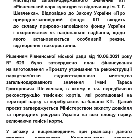
мистецтва
загальнодержавного значення КП
«Рівненський парк культури та відпочинку ім. Т.
Г.
Шевченка». Відповідно до Закону України «Про
прир
одно-заповідний
фонд» КП входить
до
складу
природо-заповідного фонду України
і
охороняється як національне надбання, щодо
якого встановлюється особливий
режим,
відтворення і використання.
Рішенням Рівненської міської ради від
10.06.2021 року
№629 було затверджено план фінансування
на
виготовлення «Проєкту утримання та реконструкції
парку-пам’ятки
садово-паркового мистецтва
загальнодержавного значення імені Тараса
Григоровича
Шевченка», в якому в т.ч. передбачено
реконструкцію тенісних кортів, які
розташовані на
території парку та перебувають на балансі
КП
. Д
аний
проєкт затверджується
Міністерством захисту довкілля
та природних ресурсів України
на всю площу парку,
включаючи тенісні корти.
У зв’язку з вищенаведеним, при реалізації
даного
проєкту передавати Комунальному закладу