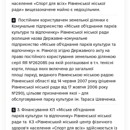
населення «Спорт для всіх» Рівненської міської
ради» вищезазначене майно є недоцільним.
Постійним користувачем земельної ділянки є
Комунальне підприємство «Міське об’єднання парків
культури та відпочинку» Рівненської міської ради
(колишня назва Державне-комунальне
підприємство «Міське об’єднання парків культури та
відпочинку» м. Рівного) згідно Державного акту на
право постійного користування земельною ділянкою
серії ЯЯ №262085 (на якій розташовані в т.ч. тенісні
корти, площа яких включена до загальної
площі парку), виданого Рівненською міською радою
Рівненської області від 14 червня 2007 року (рішення
Рівненської міської ради від 17 жовтня 2006 року
№290), цільове призначення якої – для
обслуговування парку культури ім. Тараса Шевченка.
3. Фінансування КП «Міське об’єднання
парків культури та відпочинку» Рівненської міської
ради та КЗ «Рівненський міський центр фізичного
здоров’я населення «Спорт для всіх» здійснюється із