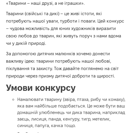
«Тварини – наші друзі, а не іграшки».
Тварини (свійські та дикі) – це живі істоти, які
потребують нашої уваги, турботи і поваги. Цей конкурс
– чудова можливість для юних художників виразити
свою любов до тварин, які живуть поруч з нами вдома
чи у дикій природі.
За допомогою дитячих малюнків хочемо донести
важливу ідею: тварини потребують нашої любові,
піклування та захисту. Тож давайте поглянемо на світ
природи через призму дитячої доброти та щирості.
Умови конкурсу
Намалювати тварину (звіра, птаха, рибу чи комаху),
яка вам найбільше подобається. Це може бути ваш
домашній улюбленець чи дика тварина, наприклад
заєць, лисиця, панда, кенгуру, тигр, метелик,
синиця, папуга, качка тощо.