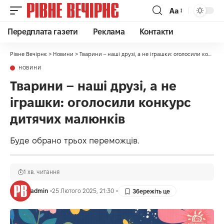
Аа
Передплата газети
Реклама
Контакти
Рівне Вечірнє
>
Новини
>
Тварини – наші друзі, а не іграшки: оголосили конкурс дитячих малюнків
НОВИНИ
Тварини – наші друзі, а не
іграшки: оголосили конкурс
дитячих малюнків
Буде обрано трьох переможців.
1 хв. читання
admin
25 Лютого 2025, 21:30