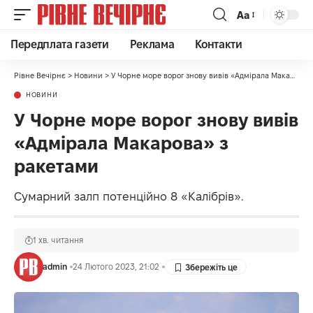
Аа
Передплата газети
Реклама
Контакти
Рівне Вечірнє
>
Новини
>
У Чорне море ворог знову вивів «Адмірала Макарова» з ракетами
НОВИНИ
У Чорне море ворог знову вивів
«Адмірала Макарова» з
ракетами
Сумарний залп потенційно 8 «Калібрів».
1 хв. читання
admin
24 Лютого 2023, 21:02