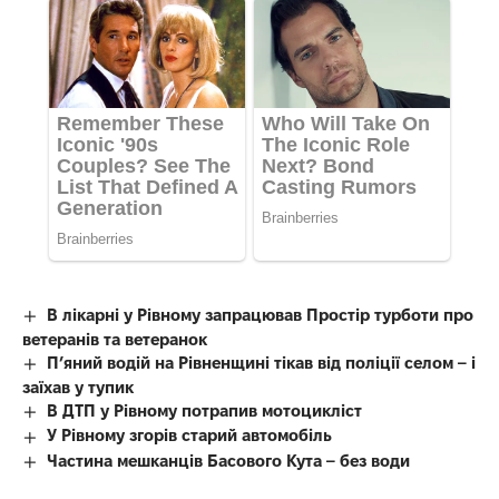
В лікарні у Рівному запрацював Простір турботи про
ветеранів та ветеранок
П’яний водій на Рівненщині тікав від поліції селом – і
заїхав у тупик
В ДТП у Рівному потрапив мотоцикліст
У Рівному згорів старий автомобіль
Частина мешканців Басового Кута – без води