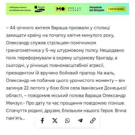
– 44-річного жителя Вараша призвали у столиці
захищати країну на початку квітня минулого року.
Олександр служив стрільцем-помічником
гранатометника у 5-му штурмовому полку. Нещодавно
полк переформували в окрему штурмову бригаду, а
сьогодні, у річницю повномасштабної агресії,
президентом їй вручено бойовий прапор. На жаль,
Олександр не побачив цього урочистого моменту – він
загинув 22 лютого у бою біля села Іванівське Донецької
області, – повідомив міський голова Вараша Олександр
Мензул.- Про дату та час прощання повідомлю пізніше.
Співчуття родині, друзям, близьким нашого Героя. Вічна
пам’ять…