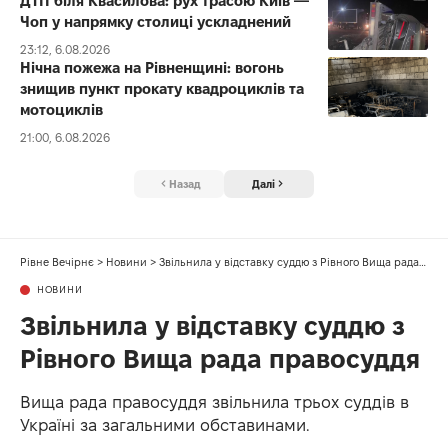
ДТП біля Квасилова: рух трасою Київ —
Чоп у напрямку столиці ускладнений
23:12, 6.08.2026
Нічна пожежа на Рівненщині: вогонь
знищив пункт прокату квадроциклів та
мотоциклів
21:00, 6.08.2026
Назад
Далі
Рівне Вечірнє
>
Новини
>
Звільнила у відставку суддю з Рівного Вища рада правосуддя
НОВИНИ
Звільнила у відставку суддю з
Рівного Вища рада правосуддя
Вища рада правосуддя звільнила трьох суддів в
Україні за загальними обставинами.