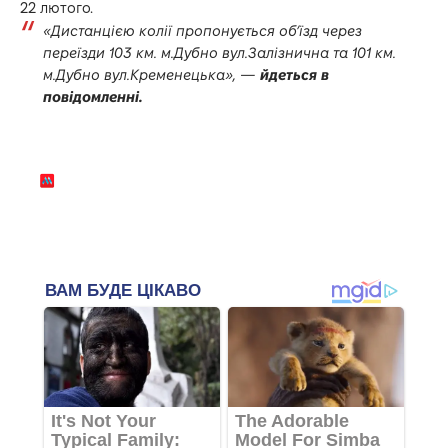
22 лютого.
«Дистанцією колії пропонується об’їзд через
переїзди 103 км. м.Дубно вул.Залізнична та 101 км.
м.Дубно вул.Кременецька», —
йдеться в
повідомленні.