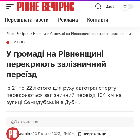
Аа
Передплата газети
Реклама
Контакти
Рівне Вечірнє
>
Новини
>
У громаді на Рівненщині перекриють залізничний переїзд
НОВИНИ
У громаді на Рівненщині
перекриють залізничний
переїзд
Із 21 по 22 лютого для руху автотранспорту
перекриються залізничний переїзд 104 км на
вулиці Семидубській в Дубні.
0 хв. читання
admin
20 Лютого 2023, 13:40