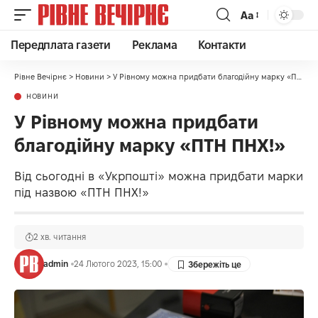
Аа
Передплата газети
Реклама
Контакти
Рівне Вечірнє
>
Новини
>
У Рівному можна придбати благодійну марку «ПТН ПНХ!»
НОВИНИ
У Рівному можна придбати
благодійну марку «ПТН ПНХ!»
Від сьогодні в «Укрпошті» можна придбати марки
під назвою «ПТН ПНХ!»
2 хв. читання
admin
24 Лютого 2023, 15:00