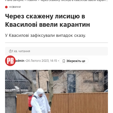
Рівне Вечірнє
>
Новини
>
Через скажену лисицю в Квасилові ввели карантин
НОВИНИ
Через скажену лисицю в
Квасилові ввели карантин
У Квасилові зафіксували випадок сказу.
1 хв. читання
admin
24 Лютого 2023, 14:15