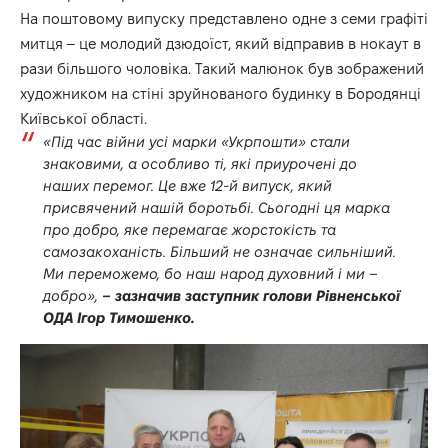
На поштовому випуску представлено одне з семи графіті
митця – це молодий дзюдоїст, який відправив в нокаут в
рази більшого чоловіка. Такий малюнок був зображений
художником на стіні зруйнованого будинку в Бородянці
Київської області.
«Під час війни усі марки «Укрпошти» стали
знаковими, а особливо ті, які приурочені до
наших перемог. Це вже 12-й випуск, який
присвячений нашій боротьбі. Сьогодні ця марка
про добро, яке перемагає жорстокість та
самозакоханість. Більший не означає сильніший.
Ми переможемо, бо наш народ духовний і ми –
добро»,
– зазначив заступник голови Рівненської
ОДА Ігор Тимошенко.