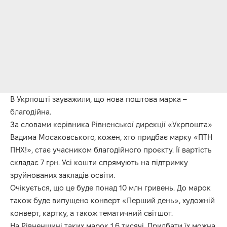
В Укрпошті зауважили, що нова поштова марка –
благодійна.
За словами керівника Рівненської дирекції «Укрпошта»
Вадима Мосаковського, кожен, хто придбає марку «ПТН
ПНХ!», стає учасником благодійного проєкту. Її вартість
складає 7 грн. Усі кошти спрямують на підтримку
зруйнованих закладів освіти.
Очікується, що це буде понад 10 млн гривень. До марок
також буде випущено конверт «Перший день», художній
конверт, картку, а також тематичний світшот.
На Рівненщині таких марок 1,6 тисячі. Придбати їх можна