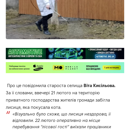
Про це повідомила староста селища
Віта Кисільова.
За її словами, ввечері 21 лютого на територію
приватного господарства жителів громади забігла
лисиця, яка покусала кота.
«Візуально було схоже, що лисиця нездорова, її
відловили. 22 лютого оперативно на місце
перебування “лісової гості” виїхали працівники