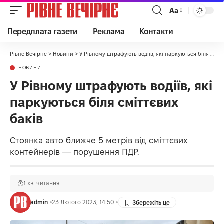
Аа
Передплата газети
Реклама
Контакти
Рівне Вечірнє
>
Новини
>
У Рівному штрафують водіїв, які паркуються біля сміттєвих баків
НОВИНИ
У Рівному штрафують водіїв, які
паркуються біля сміттєвих
баків
Стоянка авто ближче 5 метрів від сміттєвих
контейнерів — порушення ПДР.
1 хв. читання
admin
23 Лютого 2023, 14:50