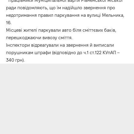
Працівники Муніципальної варти Рівненської міської
ради повідомляють, що їм надійшло звернення про
недотримання правил паркування на вулиці Мельника,
16.
Місцеві жителі паркували авто біля сміттєвих баків,
перешкоджаючи вивозу сміття.
Інспектори відреагували на звернення й виписали
порушникам штрафи (відповідно до ч.1 ст.122 КУпАП –
340 грн).