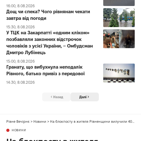
16:00, 8.08.2026
Дощ чи спека? Чого рівнянам чекати
завтра від погоди
15:30, 8.08.2026
У ТЦК на Закарпатті «одним кліком»
позбавляли законних відстрочок
чоловіків з усієї України, – Омбудсман
Дмитро Лубінець
15:00, 8.08.2026
Гранату, що вибухнула неподалік
Рівного, батько привіз з передової
14:30, 8.08.2026
Назад
Далі
Рівне Вечірнє
>
Новини
>
На блокпосту в жителя Рівненщини вилучили 400 літрів алкоголю
НОВИНИ