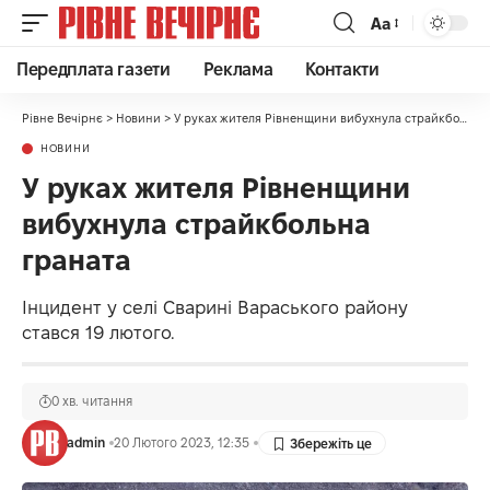
Аа
Передплата газети
Реклама
Контакти
Рівне Вечірнє
>
Новини
>
У руках жителя Рівненщини вибухнула страйкбольна граната
НОВИНИ
У руках жителя Рівненщини
вибухнула страйкбольна
граната
Інцидент у селі Сварині Вараського району
стався 19 лютого.
0 хв. читання
admin
20 Лютого 2023, 12:35