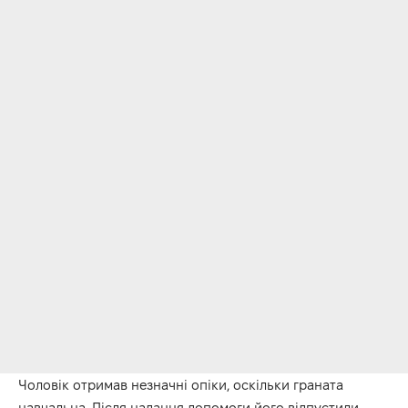
Чоловік отримав незначні опіки, оскільки граната
навчальна. Після надання допомоги його відпустили