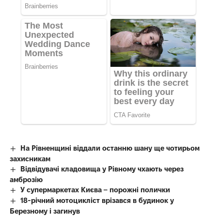
На Рівненщині віддали останню шану ще чотирьом
захисникам
Відвідувачі кладовища у Рівному чхають через
амброзію
У супермаркетах Києва – порожні полички
18-річний мотоцикліст врізався в будинок у
Березному і загинув