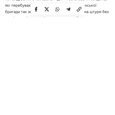
які перебувають під командуванням Слов’янської
бригади так званої «ДНР», їх відправляють на штурм без
розвідки, зв’язку та підтримки артилерії, а на скарги, що
у мобілізованих «немає можливості виконати наказ», їх
обіцяють переслідувати за дезертирство.
Відомо, що мобілізовані не мають військової підготовки
— це вчорашні будівельники, водії, менеджери. Багато з
них віком від 40 років з хронічними хворобами.