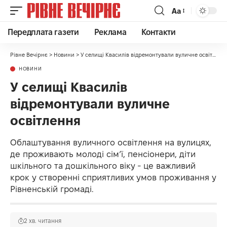
Аа
Передплата газети
Реклама
Контакти
Рівне Вечірнє
>
Новини
>
У селищі Квасилів відремонтували вуличне освітлення
НОВИНИ
У селищі Квасилів
відремонтували вуличне
освітлення
Облаштування вуличного освітлення на вулицях,
де проживають молоді сім’ї, пенсіонери, діти
шкільного та дошкільного віку - це важливий
крок у створенні сприятливих умов проживання у
Рівненській громаді.
2 хв. читання