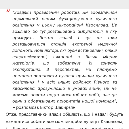
“
Завдяки проведеним роботам, ми забезпечили
нормальний режим функціонування вуличного
освітлення у цьому мікрорайоні Квасилова. Це
важливо, бо тут розташована амбулаторія, в яку
приходить багато людей і тут же таки
розташовується станція екстреної медичної
допомоги. Нові ліхтарі, які були встановлені, більш
енергоефективні, виконані з більш міцних
матеріалів, що забезпечує їх тривалу
експлуатацію. В перспективі, ми плануємо
поетапно встановити сучасні прилади вуличного
освітлення і у всіх інших районах Рівного та
Квасилова. Зрозуміло,що в умовах війни, ми не
можемо почати надто масштабних робіт, але це
один з обов’язкових пріоритетів нашої команди
”,
– розповідає Віктор Шакирзян.
Отже, представники влади обіцяють, що і надалі будуть
намагатися робити все можливе, аби вулиці і Квасилова,
і Рівного потроху ставали комфортнішими та