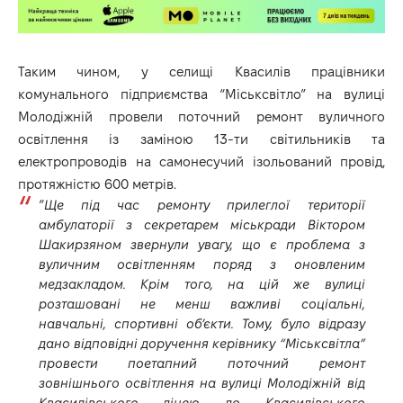
Таким чином, у селищі Квасилів працівники
комунального підприємства “Міськсвітло” на вулиці
Молодіжній провели поточний ремонт вуличного
освітлення із заміною 13-ти світильників та
електропроводів на самонесучий ізольований провід,
протяжністю 600 метрів.
“
Ще під час ремонту прилеглої території
амбулаторії з секретарем міськради Віктором
Шакирзяном звернули увагу, що є проблема з
вуличним освітленням поряд з оновленим
медзакладом. Крім того, на цій же вулиці
розташовані не менш важливі соціальні,
навчальні, спортивні об’єкти. Тому, було відразу
дано відповідні доручення керівнику “Міськсвітла”
провести поетапний поточний ремонт
зовнішнього освітлення на вулиці Молодіжній від
Квасилівського ліцею до Квасилівського