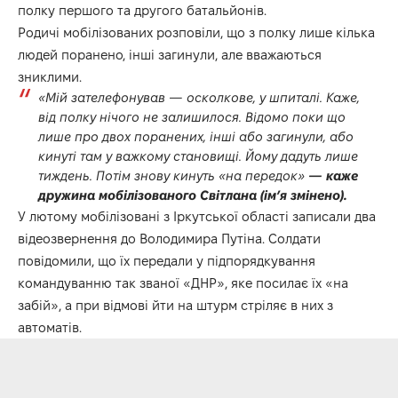
полку першого та другого батальйонів.
Родичі мобілізованих розповіли, що з полку лише кілька
людей поранено, інші загинули, але вважаються
зниклими.
«Мій зателефонував — осколкове, у шпиталі. Каже,
від полку нічого не залишилося. Відомо поки що
лише про двох поранених, інші або загинули, або
кинуті там у важкому становищі. Йому дадуть лише
тиждень. Потім знову кинуть «на передок»
— каже
дружина мобілізованого Світлана (ім’я змінено).
У лютому мобілізовані з Іркутської області записали два
відеозвернення до Володимира Путіна. Солдати
повідомили, що їх передали у підпорядкування
командуванню так званої «ДНР», яке посилає їх «на
забій», а при відмові йти на штурм стріляє в них з
автоматів.