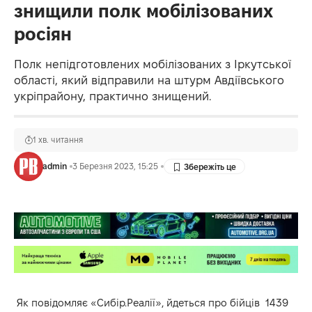
знищили полк мобілізованих
росіян
Полк непідготовлених мобілізованих з Іркутської
області, який відправили на штурм Авдіївського
укріпрайону, практично знищений.
1 хв. читання
admin
3 Березня 2023, 15:25
Як
повідомляє
«Сибір.Реалії», йдеться про бійців 1439