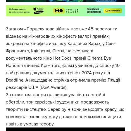
Загалом «Порцелянова війна» має вже 48 перемог та
відзнак на міжнародних кінофестивалях і преміях,
зокрема на кінофестивалях у Карлових Варах, у Сан-
Франциско, Клівленді, Сіетлі, на фестивалі
документального кіно Hot Docs, премії Cinema Eye
Honors та інших. Крім того, фільм увійшов до
списку 10
найкращих документальних стрічок
2024 року від
Deadline. А нещодавно стрічка отримала премію Гільдії
режисерів США (DGA Awards).
За сюжетом, попри гул винищувачів та постійні
обстріли, три харківські художники продовжують
творити мистецтво. Серед руїн вони знаходять красу, що
доводить – людську жагу до життя неможливо знищити
навіть в умовах терору.