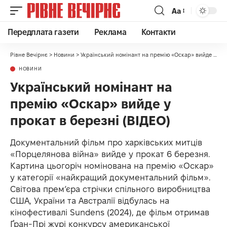
Аа
Передплата газети
Реклама
Контакти
Рівне Вечірнє
>
Новини
>
Український номінант на премію «Оскар» вийде у прокат в березні (ВІДЕО)
НОВИНИ
Український номінант на
премію «Оскар» вийде у
прокат в березні (ВІДЕО)
Документальний фільм про харківських митців
«Порцелянова війна» вийде у прокат 6 березня.
Картина цьогоріч номінована на премію «Оскар»
у категорії «найкращий документальний фільм».
Світова прем’єра стрічки спільного виробництва
США, України та Австралії відбулась на
кінофестивалі Sundens (2024), де фільм отримав
Ґран-Прі журі конкурсу американської