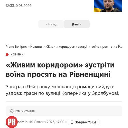
12:33, 9.08.2026
Назад
Далі
Рівне Вечірнє
>
Новини
>
«Живим коридором» зустріти воїна просять на Рівненщині
НОВИНИ
«Живим коридором» зустріти
воїна просять на Рівненщині
Завтра о 9-й ранку мешканці громади вийдуть
уздовж траси по вулиці Коперника у Здолбунові.
0 хв. читання
admin
19 Лютого 2025, 17:00