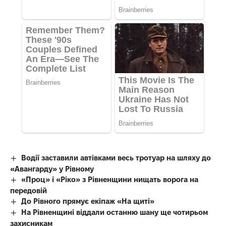
Водії заставили автівками весь тротуар на шляху до
«Авангарду» у Рівному
«Проц» і «Ріко» з Рівненщини нищать ворога на
передовій
До Рівного прямує екіпаж «На щиті»
На Рівненщині віддали останню шану ще чотирьом
захисникам